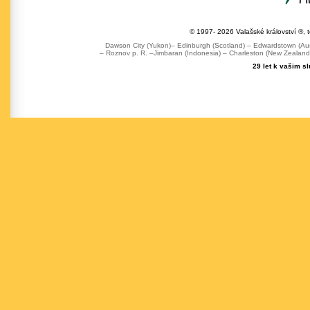
© 1997- 2026 Valašské království ®, 
Dawson City (Yukon)– Edinburgh (Scotland) – Edwardstown (Austr
– Roznov p. R. –Jimbaran (Indonesia) – Charleston (New Zealand) 
29 let k vašim s