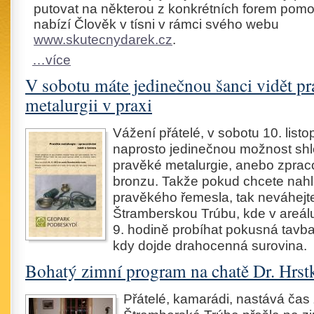
putovat na některou z konkrétních forem pomoc
nabízí Člověk v tísni v rámci svého webu
www.skutecnydarek.cz
.
…více
V sobotu máte jedinečnou šanci vidět p
metalurgii v praxi
Vážení přátelé, v sobotu 10. list
naprosto jedinečnou možnost sh
pravěké metalurgie, anebo zprac
bronzu. Takže pokud chcete nahl
pravěkého řemesla, tak neváhejte 
Štramberskou Trúbu, kde v areál
9. hodině probíhat pokusná tavba
kdy dojde drahocenná surovina
Bohatý zimní program na chatě Dr. Hrst
Přátelé, kamarádi, nastává čas z