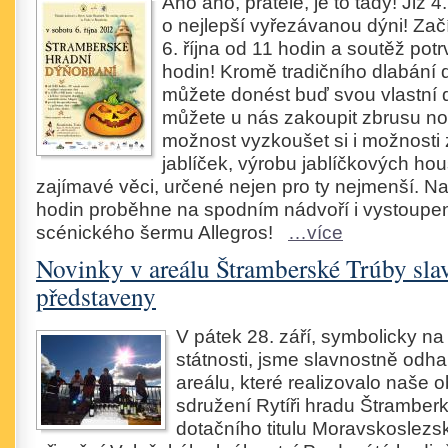
Ano ano, přátelé, je to tady! Již 
o nejlepší vyřezávanou dýni! Za
6. října od 11 hodin a soutěž pot
hodin! Kromě tradičního dlabání d
můžete donést buď svou vlastní d
můžete u nás zakoupit zbrusu n
možnost vyzkoušet si i možnosti
jablíček, výrobu jablíčkových ho
zajímavé věci, určené nejen pro ty nejmenší. Na
hodin proběhne na spodním nádvoří i vystoupen
scénického šermu Allegros!
…více
Novinky v areálu Štramberské Trúby sla
představeny
V pátek 28. září, symbolicky n
státnosti, jsme slavnostně odhal
areálu, které realizovalo naše
sdružení Rytíři hradu Štramberk
dotačního titulu Moravskoslezs