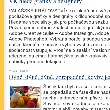
VK hledá grafiky a designéry
VALAŠSKÉ KRÁLOVSTVÍ s.r.o. hledá pro své pro
počítačové grafiky a designéry k dlouhodobé sp
Hledáme specialisty jak pro počítačovou sazbu,
Požadujeme dobrou znalost práce s grafickými 
Adobe Creative Suite – Adobe InDesign, Adobe Il
Adobe Photoshop. Vybraná portfolia budou sou
našim klientům, součástí výběrových řízení do 
společnost vstupuje. Prosíme o zaslání Vašich
referencí na email
harabis@valasske-kralovstvi
nabídky předem děkujeme.
Čtvrtek 11.10.12
Dýně, dýně, dýně, zpropaděně, kdyby j
Šašek tam byl a veselo kolem, 
se popadali a za fusekli se nad
nechali a dravce nám přivezli u
Sovince, sovu žádnou, ale káňa
rarohy, slabší povahy musely v