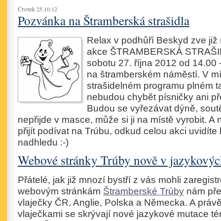
Čtvrtek 25.10.12
Pozvánka na Štramberská strašidla
Relax v podhůří Beskyd zve již 
akce ŠTRAMBERSKÁ STRAŠIDL
sobotu 27. října 2012 od 14.00 
na štramberském náměstí. V m
strašidelném programu plném t
nebudou chybět písničky ani p
Budou se vyřezávat dýně, soutě
nepřijde v masce, může si ji na místě vyrobit. 
přijít podívat na Trúbu, odkud celou akci uvidíte
nadhledu :-)
Webové stránky Trúby nově v jazykovýc
Přátelé, jak již mnozí bystří z vás mohli zaregistr
webovým stránkám
Štramberské Trúby
nám pře
vlaječky ČR, Anglie, Polska a Německa. A právě
vlaječkami se skrývají nové jazykové mutace t