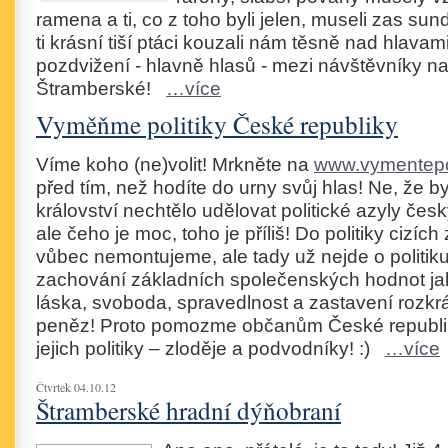
ramena a ti, co z toho byli jelen, museli zas sun
ti krásní tiší ptáci kouzali nám těsně nad hlavami,
pozdvižení - hlavně hlasů - mezi návštěvníky n
Štramberské!
…více
Vyměňme politiky České republiky
Víme koho (ne)volit! Mrkněte na
www.vymentepol
před tím, než hodíte do urny svůj hlas! Ne, že 
království nechtělo udělovat politické azyly č
ale čeho je moc, toho je příliš! Do politiky cizíc
vůbec nemontujeme, ale tady už nejde o politiku
zachování základních společenských hodnot jak
láska, svoboda, spravedlnost a zastavení rozkr
peněz! Proto pomozme občanům České republi
jejich politiky – zloděje a podvodníky! :)
…více
Čtvrtek 04.10.12
Štramberské hradní dýňobraní