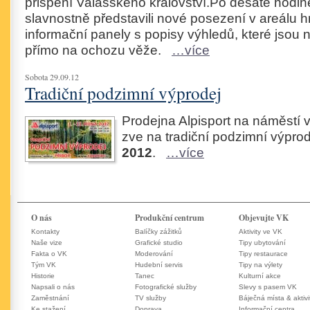
přispění Valašského království.Po desáté hodin
slavnostně představili nové posezení v areálu h
informační panely s popisy výhledů, které jso
přímo na ochozu věže.
…více
Sobota 29.09.12
Tradiční podzimní výprodej
Prodejna Alpisport na náměstí v
zve na tradiční podzimní výpro
2012
.
…více
O nás
Produkční centrum
Objevujte VK
Kontakty
Balíčky zážitků
Aktivity ve VK
Naše vize
Grafické studio
Tipy ubytování
Fakta o VK
Moderování
Tipy restaurace
Tým VK
Hudební servis
Tipy na výlety
Historie
Tanec
Kulturní akce
Napsali o nás
Fotografické služby
Slevy s pasem VK
Zaměstnání
TV služby
Báječná místa & aktivi
Ke stažení
Doprava
Informační centra