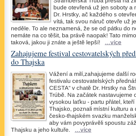
Štramberská Trúba přešla na z
bude otevřená už jen soboty a 
Dr. Hrstky, ač každého s otevř
vítá, tak svou náruč otevře už j
neděle. To ale neznamená, že se od pátku do n
nemáte na co těšit, ba právě naopak! Tato mi
taková, jakou ji znáte a ještě lepší!
…více
Zahajujeme festival cestovatelských pře
do Thajska
Vážení a milí,zahajujeme další r
festivalu cestovatelských předn
CESTA“ v chatě Dr. Hrstky na Št
Trúbě. Na začátek nastavujeme 
vysokou laťku - partu přátel, kteří
Thajsko, poznali místní kulturu a
česko-thajském svazku manželské
aby vám povyprávěli spoustu záž
Thajsku a jeho kultuře.
…více