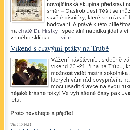
novojíčínská skupina představí 
směr – Gastroblues! Těšit se mů
skvělé písničky, které se úžasně 
hodování. A právě k této příležit
na
chatě Dr. Hrstky
i speciální nabídku jídel a v
vinného sklípku.
…více
Víkend s dravými ptáky na Trúbě
Vážení návštěvníci, srdečně v
víkend 20.-21. října na Trúbu, 
možnost vidět mistra sokolníka 
kterých vám rád povypráví a na
moct usadit dravce na svou ruku
nějaké krásné fotky! Ve vyhlášené časy pak uvid
letu.
Proto neváhejte a přijďte!
Úterý 16.10.12