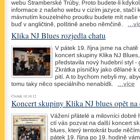
webu Štramberské Trúby. Proto budete-li kdykol
informace z našeho webu v cizím jazyce, stačí k
mávnutím kouzelného proutku budete mít naše
buď v angličtině, polštině anebo němčině.
…ví
Klika NJ Blues rozjedla chatu
V pátek 19. října jsme na chatě 
koncert skupiny Klika NJ Blues
představila nový hudební styl - 
Zkrátka písničky jako dělané k 
pití. A to bychom nebyli my, a
tomu taky něco speciálního nenabídli.
…více
Čtvrtek 18.10.12
Koncert skupiny Klika NJ blues opět na 
Vážení přátelé a milovníci dobré
ctí vás pozvat na další koncert s
blues, který tentokrát bude něčím
pátek 19. října po 19. hodině vám