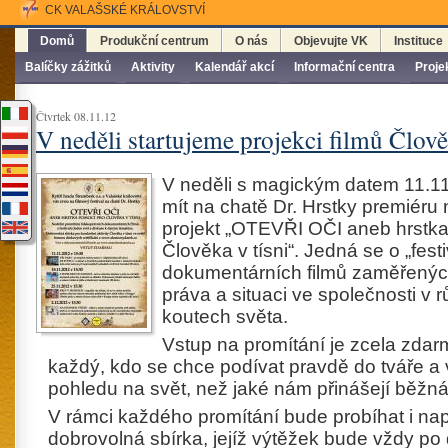
CK VALAŠSKÉ KRÁLOVSTVÍ
Domů
Produkční centrum
O nás
Objevujte VK
Instituce
Balíčky zážitků
Aktivity
Kalendář akcí
Informační centra
Proje
Čtvrtek 08.11.12
V neděli startujeme projekci filmů Člově
V neděli s magickým datem 11.11
mít na chatě Dr. Hrstky premiéru
projekt „OTEVŘI OČI aneb hrstk
Člověka v tísni“. Jedná se o „festi
dokumentárních filmů zaměřenýc
práva a situaci ve společnosti v 
koutech světa.
Vstup na promítání je zcela zdarm
každý, kdo se chce podívat pravdě do tváře a vi
pohledu na svět, než jaké nám přinášejí běžn
V rámci každého promítání bude probíhat i na
dobrovolná sbírka, jejíž výtěžek bude vždy p