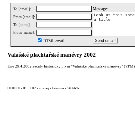
Message:
To [email]:
From [email]:
To [name]:
From [name]:
HTML email
Valašské plachtařské manévry 2002
Dne 29.4.2002 začaly historicky první "Valašské plachtařské manévry" (VPM).
00:00:00 - 01.07.02 - noshaq - Letectvo - 540669x