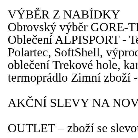
VÝBĚR Z NABÍDKY
Obrovský výběr GORE
Oblečení ALPISPORT - Tec
Polartec, SoftShell, výpr
oblečení Trekové hole, kar
termoprádlo Zimní zboží - l
AKČNÍ SLEVY NA NOV
OUTLET – zboží se slev