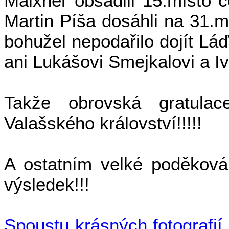
Maixner obsadili 15.místo 
Martin Píša dosáhli na 31.m
bohužel nepodařilo dojít Lá
ani Lukášovi Smejkalovi a Iv
Takže obrovská gratul
Valašského království!!!!!
A ostatním velké poděkován
výsledek!!!
Spoustu krásných fotografií