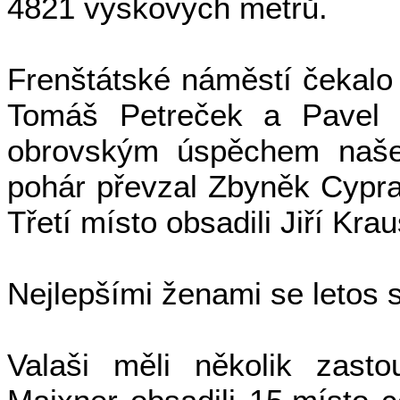
4821 výškových metrů.
Frenštátské náměstí čekalo n
Tomáš Petreček a Pavel Š
obrovským úspěchem našeho
pohár převzal Zbyněk Cypr
Třetí místo obsadili Jiří Kr
Nejlepšími ženami se letos s
Valaši měli několik zast