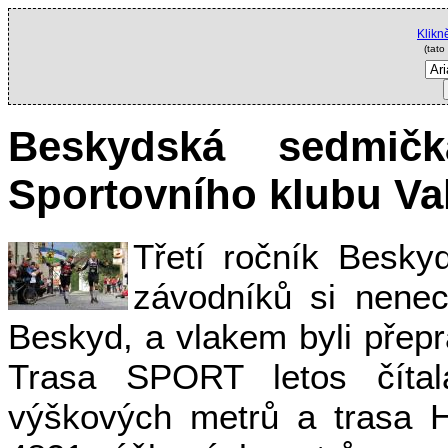
Klikn
(tato
Beskydská sedmič
Sportovního klubu Va
Třetí ročník Besky
závodníků si nenec
Beskyd, a vlakem byli přepr
Trasa SPORT letos čít
výškových metrů a trasa