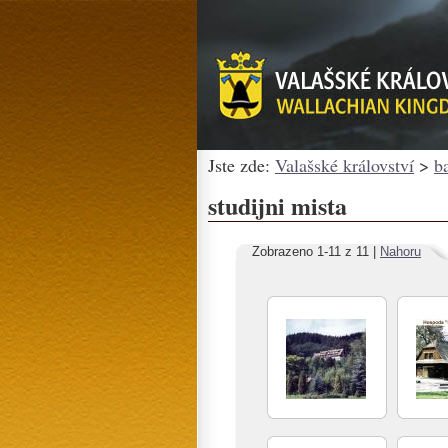
Jste zde:
Valašské království
>
b
studijni mista
Zobrazeno 1-11 z 11 |
Nahoru