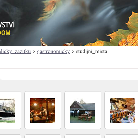
alicky_zazitku
>
gastronomicky
> studijni_mista