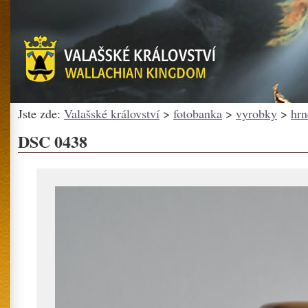
Jste zde:
Valašské království
>
fotobanka
>
vyrobky
>
hr
DSC 0438