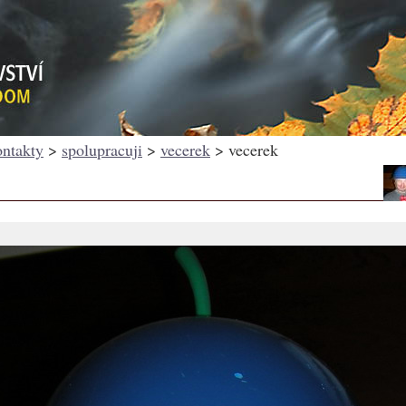
ontakty
>
spolupracuji
>
vecerek
> vecerek