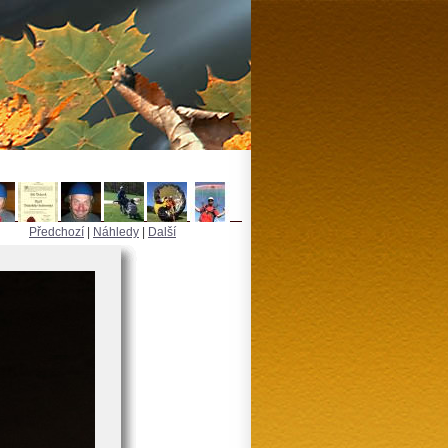
Předchozí
|
Náhledy
|
Další