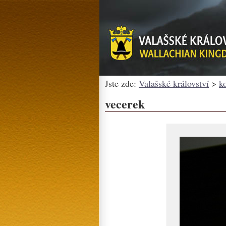
Jste zde:
Valašské království
>
k
vecerek