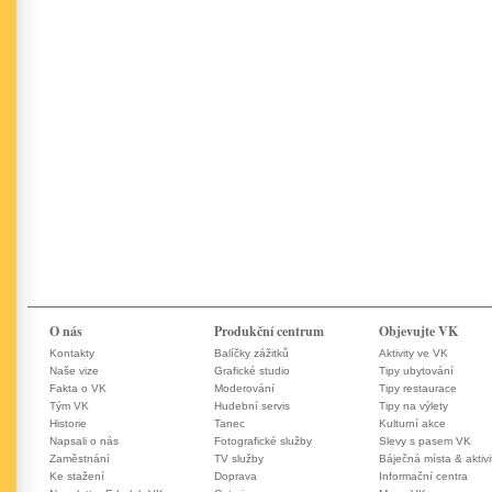
O nás
Produkční centrum
Objevujte VK
Kontakty
Balíčky zážitků
Aktivity ve VK
Naše vize
Grafické studio
Tipy ubytování
Fakta o VK
Moderování
Tipy restaurace
Tým VK
Hudební servis
Tipy na výlety
Historie
Tanec
Kulturní akce
Napsali o nás
Fotografické služby
Slevy s pasem VK
Zaměstnání
TV služby
Báječná místa & aktivi
Ke stažení
Doprava
Informační centra