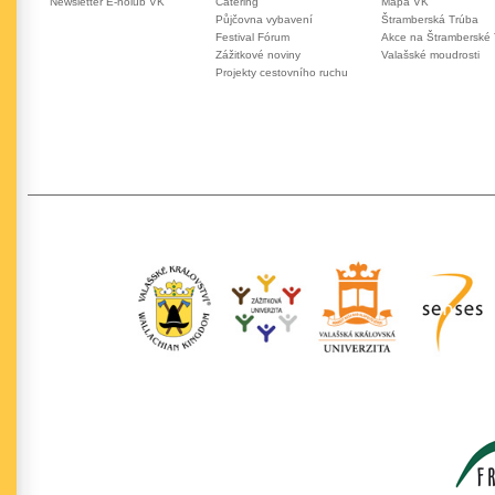
Newsletter E-holub VK
Catering
Mapa VK
Půjčovna vybavení
Štramberská Trúba
Festival Fórum
Akce na Štramberské
Zážitkové noviny
Valašské moudrosti
Projekty cestovního ruchu