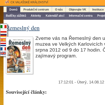
CK VALAŠSKÉ KRÁLOVSTVÍ
Domů
Produkční centrum
O nás
Objevujte VK
Instituce
Balíčky zážitků
Aktivity
Kalendář akcí
Informační centra
Proje
Řemeslný den
Zveme vás na Řemeslný den u
muzea ve Velkých Karlovicích 
srpna 2012 od 9 do 17 hodin. 
zajímavý program.
17:12:01 - Úterý, 14.08.1
Související články: