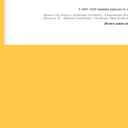
© 1997- 2026 Valašské království ®, 
Dawson City (Yukon)– Edinburgh (Scotland) – Edwardstown (Austr
– Roznov p. R. –Jimbaran (Indonesia) – Charleston (New Zealand) 
29 let k vašim s