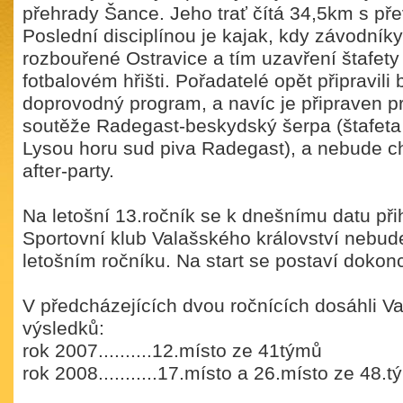
přehrady Šance. Jeho trať čítá 34,5km s p
Poslední disciplínou je kajak, kdy závodníky
rozbouřené Ostravice a tím uzavření štafety 
fotbalovém hřišti. Pořadatelé opět připravili
doprovodný program, a navíc je připraven pr
soutěže Radegast-beskydský šerpa (štafeta
Lysou horu sud piva Radegast), a nebude c
after-party.
Na letošní 13.ročník se k dnešnímu datu při
Sportovní klub Valašského království nebud
letošním ročníku. Na start se postaví dokonc
V předcházejících dvou ročnících dosáhli Va
výsledků:
rok 2007..........12.místo ze 41týmů
rok 2008...........17.místo a 26.místo ze 48.