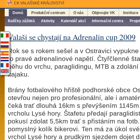
CK VALAŠSKÉ KRÁLOVSTVÍ
Domů
Produkční centrum
O nás
Objevujte VK
Instituce
Balíčky zážitků
Aktivity
Kalendář akcí
Informační centra
Proje
Valaši se chystají na Adrenalin cup 2009
Rok se s rokem sešel a v Ostravici vypukne
to pravé adrenalinové napětí. Čtyřčlenné štaf
běhu do vrchu, paraglidingu, MTB a zdolání
kajaku.
Brány fotbalového hřiště podhorské obce Os
otevřou nejen pro profesionální, ale i amat
čeká trať dlouhá 16km s převýšením 1145m 
vrcholu Lysé hory. Štafetu předají paraglidist
pokusí zdolat 5,5km trať s přistáním na fotb.
pomyslný kolík bikerovi. Ten má za úkol své
vrchol Lysé hory a prudkým sjezdem dojet d