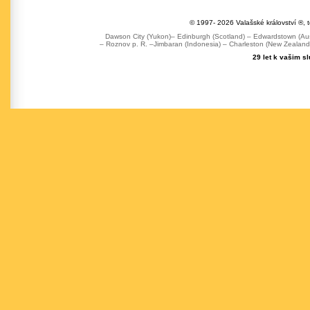
© 1997- 2026 Valašské království ®, 
Dawson City (Yukon)– Edinburgh (Scotland) – Edwardstown (Austr
– Roznov p. R. –Jimbaran (Indonesia) – Charleston (New Zealand) 
29 let k vašim s