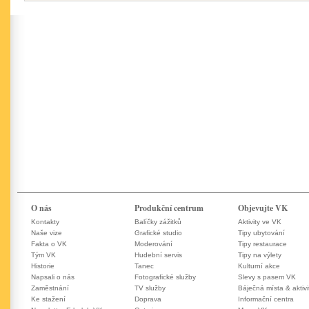
O nás
Produkční centrum
Objevujte VK
Kontakty
Balíčky zážitků
Aktivity ve VK
Naše vize
Grafické studio
Tipy ubytování
Fakta o VK
Moderování
Tipy restaurace
Tým VK
Hudební servis
Tipy na výlety
Historie
Tanec
Kulturní akce
Napsali o nás
Fotografické služby
Slevy s pasem VK
Zaměstnání
TV služby
Báječná místa & aktivi
Ke stažení
Doprava
Informační centra