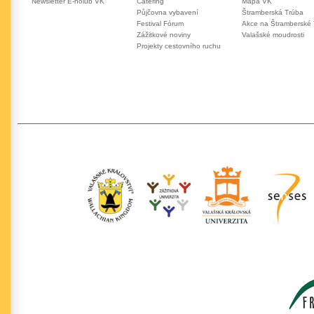
Newsletter E-holub VK
Catering
Mapa VK
Půjčovna vybavení
Štramberská Trúba
Festival Fórum
Akce na Štramberské
Zážitkové noviny
Valašské moudrosti
Projekty cestovního ruchu