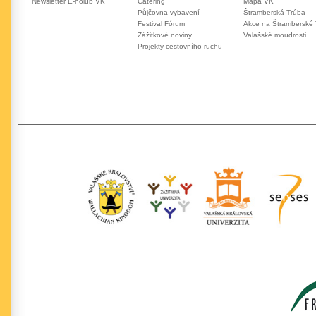
Newsletter E-holub VK
Catering
Mapa VK
Půjčovna vybavení
Štramberská Trúba
Festival Fórum
Akce na Štramberské
Zážitkové noviny
Valašské moudrosti
Projekty cestovního ruchu