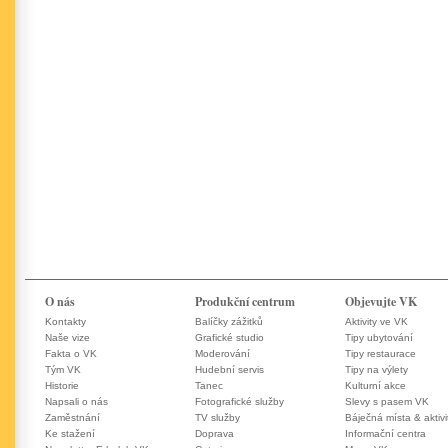
O nás
Produkční centrum
Objevujte VK
Kontakty
Balíčky zážitků
Aktivity ve VK
Naše vize
Grafické studio
Tipy ubytování
Fakta o VK
Moderování
Tipy restaurace
Tým VK
Hudební servis
Tipy na výlety
Historie
Tanec
Kulturní akce
Napsali o nás
Fotografické služby
Slevy s pasem VK
Zaměstnání
TV služby
Báječná místa & aktivi
Ke stažení
Doprava
Informační centra