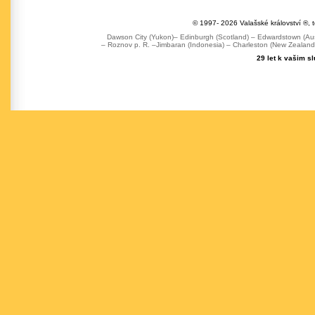
© 1997- 2026 Valašské království ®, 
Dawson City (Yukon)– Edinburgh (Scotland) – Edwardstown (Austr
– Roznov p. R. –Jimbaran (Indonesia) – Charleston (New Zealand) 
29 let k vašim s