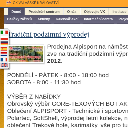
CK VALAŠSKÉ KRÁLOVSTVÍ
Domů
Produkční centrum
O nás
Objevujte VK
Instituce
Balíčky zážitků
Aktivity
Kalendář akcí
Informační centra
Proje
Tradiční podzimní výprodej
Prodejna Alpisport na náměstí
zve na tradiční podzimní výp
2012
.
PONDĚLÍ - PÁTEK - 8:00 - 18:00 hod
SOBOTA - 8:00 - 11:30 hod
VÝBĚR Z NABÍDKY
Obrovský výběr GORE-TEXOVÝCH BOT A
Oblečení ALPISPORT - Technické i sportovn
Polartec, SoftShell, výprodej letní kolekce
oblečení Trekové hole, karimatky, vše pro tur