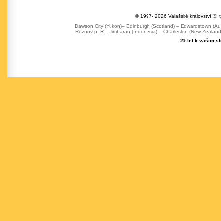
© 1997- 2026 Valašské království ®, 
Dawson City (Yukon)– Edinburgh (Scotland) – Edwardstown (Austr
– Roznov p. R. –Jimbaran (Indonesia) – Charleston (New Zealand) 
29 let k vašim s