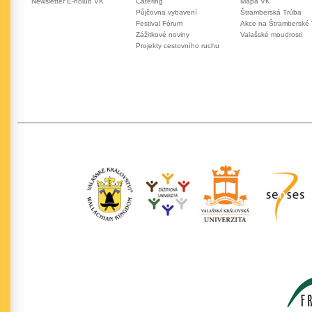
Newsletter E-holub VK
Catering
Mapa VK
Půjčovna vybavení
Štramberská Trúba
Festival Fórum
Akce na Štramberské
Zážitkové noviny
Valašské moudrosti
Projekty cestovního ruchu