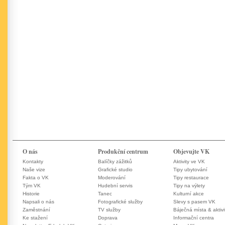
O nás
Produkční centrum
Objevujte VK
Kontakty
Balíčky zážitků
Aktivity ve VK
Naše vize
Grafické studio
Tipy ubytování
Fakta o VK
Moderování
Tipy restaurace
Tým VK
Hudební servis
Tipy na výlety
Historie
Tanec
Kulturní akce
Napsali o nás
Fotografické služby
Slevy s pasem VK
Zaměstnání
TV služby
Báječná místa & aktivi
Ke stažení
Doprava
Informační centra