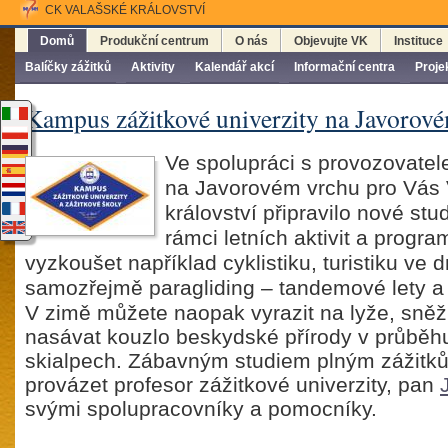
CK VALAŠSKÉ KRÁLOVSTVÍ
Domů
Produkční centrum
O nás
Objevujte VK
Instituce
Balíčky zážitků
Aktivity
Kalendář akcí
Informační centra
Proje
Kampus zážitkové univerzity na Javorov
Ve spolupráci s provozovatele
na Javorovém vrchu pro Vás
království připravilo nové stu
rámci letních aktivit a progr
vyzkoušet například cyklistiku, turistiku ve d
samozřejmě paragliding – tandemové lety a 
V zimě můžete naopak vyrazit na lyže, sně
nasávat kouzlo beskydské přírody v průběh
skialpech. Zábavným studiem plným zážitk
provázet profesor zážitkové univerzity, pan
svými spolupracovníky a pomocníky.