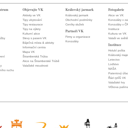
ntrum
Objevujte VK
Královský jarmark
Fotogalerie
Aktivity ve VK
Královský jarmark
Akce ve VK
Tipy ubytování
Obchodní podmínky
Konzuláty v za
Tipy restaurace
Ceníky služeb
Konzuláty v Č
Tipy na výlety
Instituce
Partneři VK
Kulturní akce
Kultura ve VK
Firmy a organizace
užby
Slevy s pasem VK
Valaši ve světě
Konzuláty
Báječná místa & aktivity
Instituce
Informační centra
Holubí pošta
Mapa VK
Královský maje
vení
Štramberská Trúba
Letectvo
Akce na Štramberské Trúbě
Loďstvo
ny
Valašské moudrosti
NAŠA
vního ruchu
Patentový úřa
Řád rytířů VK
Valašské hry
Vlčkova palírn