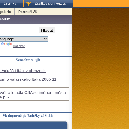
Letenky
Zážitková univerzita
galerie
Partneři VK
 Fórum
y
Translate
Nenechte si ujít
 Valašští ftáci v obrazech
pšího valašského ftáka 2005 11.
ového letadla ČSA se jménem města
a p.R.
Vk doporučuje Balíčky zážitků