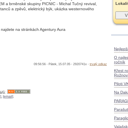
Lokali
brněnské skupiny PICNIC - Michal Tučný revival,
 tanců a zpěvů, elektrický býk, ukázka westernového
 najdete na stránkách Agentury Aura
Nejlepší
O najle
ročník
09:56:56 - Pátek, 15.07.05 - 2920741x -
trvalý odkaz
Křest n
Rožnov
Piloti 
Na Dak
tářů:
]
,
[email]
.
PARAGL
Parašu
Paragli
Valašsk