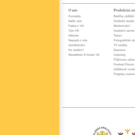
O nás
Produkční ce
Kontakty
Balíčky zážitků
Naše vize
Grafické studio
Fakta o VK
Moderování
Tým VK
Hudební servis
Historie
Tanec
Napsali o nás
Fotografické sl
Zaměstnání
TV služby
Ke stažení
Doprava
Newsletter E-holub VK
Catering
Půjčovna vyba
Festival Fórum
Zážitkové novi
Projekty cesto