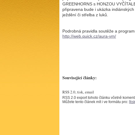
GREENHORNS s HONZOU VYČÍTALEM a 
připravena bude i ukázka indiánských
ježdění či střelba z luků.
Podrobná pravidla soutěže a program
http://web.quick.cz/aura-vm/
Související články:
RSS 2.0, tisk, email
RSS 2.0 export tohoto článku včetně komen
Můžete tento článek mít i ve formátu pro:
[tisk