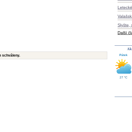
Letecké
Valašsk
Slyšte, 
Další č
Akt
Pátek
m schváleny.
27 °C