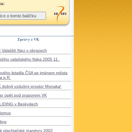
ta:
Zprávy z VK
 Valašští ftáci v obrazech
pšího valašského ftáka 2005 11.
ového letadla ČSA se jménem města
a p.R.
VK dobyli vzdušný prostor Monaka!
ar opět pod praporem VK
IDING v Beskydech
tismus
ding
é plachtařské manévry 2002