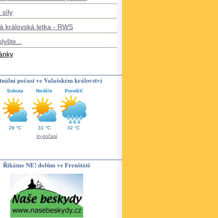
 síly
á královská letka - RWS
slyšte...
lánky
uální počasí ve Valašském království
Sobota
Neděle
Pondělí
28 °C
31 °C
32 °C
In-počasí
Říkáme NE! dolům ve Frenštátě