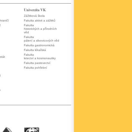
Univerzita VK
Zážitková škola
hraničí
Fakulta aktivit a zážitků
R
Fakulta
historických a přírodních
věd
Fakulta
pálení a slivovicových věd
Fakulta gastronomická
Fakulta lékařská
Fakulta
stát
letectví a kosmonautiky
Fakulta pastevectví
Fakulta pohřební
d
a