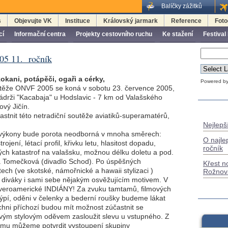
Balíčky zážitků
s
Objevujte VK
Instituce
Královský jarmark
Reference
Foto
cí
Informační centra
Projekty cestovního ruchu
Ke stažení
Festival
005 11. ročník
kokani, potápěči, ogaři a cérky,
Powered b
utěže ONVF 2005 se koná v sobotu 23. července 2005,
ádrži "Kacabaja" u Hodslavic - 7 km od Valašského
ový Jičín.
astnit této netradiční soutěže aviatiků-superamatérů,
Nejlepší
e výkony bude porota neodborná v mnoha směrech:
O najle
rojení, létací profil, křivku letu, hlasitost dopadu,
ročník
kých katastrof na valašsku, možnou délku doletu a pod.
a Tomečková (divadlo Schod). Po úspěšných
Křest n
ech (ve skotské, námořnické a hawaii stylizaci )
Rožnov
vit diváky i sami sebe nějakým osvěžujícím motivem. V
everoamerické INDIÁNY! Za zvuku tamtamů, filmových
 týpí, oděni v čelenky a bederní roušky budeme lákat
ichni příchozí budou mít možnost zúčastnit se
svým stylovým oděvem zasloužit slevu u vstupného. Z
mu můžeme potvrdit vystoupení skupiny