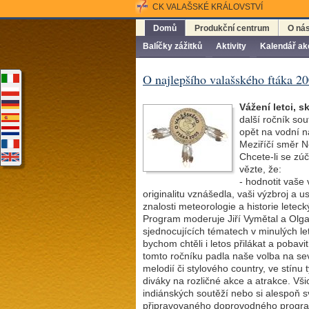
CK VALAŠSKÉ KRÁLOVSTVÍ
Domů
Produkční centrum
O ná
Balíčky zážitků
Aktivity
Kalendář ak
O najlepšího valašského ftáka 2
Vážení letci, s
další ročník so
opět na vodní n
Meziříčí směr N
Chcete-li se zúč
vězte, že:
- hodnotit vaš
originalitu vznášedla, vaši výzbroj a ust
znalosti meteorologie a historie letec
Program moderuje Jiří Vymětal a Olg
sjednocujících tématech v minulých let
bychom chtěli i letos přilákat a poba
tomto ročníku padla naše volba na s
melodií či stylového country, ve stínu
diváky na rozličné akce a atrakce. Vš
indiánských soutěží nebo si alespoň 
připravovaného doprovodného progra