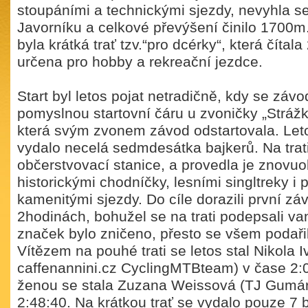
stoupáními a technickými sjezdy, nevyhla s
Javorníku a celkové převýšení činilo 1700m
byla krátká trať tzv.“pro dcérky“, která čítal
určena pro hobby a rekreační jezdce.
Start byl letos pojat netradičně, kdy se závod
pomyslnou startovní čáru u zvoničky „Stráž
která svým zvonem závod odstartovala. Let
vydalo necelá sedmdesátka bajkerů. Na trati
občerstvovací stanice, a provedla je znovu
historickými chodníčky, lesními singltreky i 
kamenitými sjezdy. Do cíle dorazili první zá
2hodinách, bohužel se na trati podepsali va
značek bylo zničeno, přesto se všem podařilo
Vítězem na pouhé trati se letos stal Nikola I
caffenannini.cz CyclingMTBteam) v čase 2:0
ženou se stala Zuzana Weissová (TJ Gumár
2:48:40. Na krátkou trať se vydalo pouze 7 b