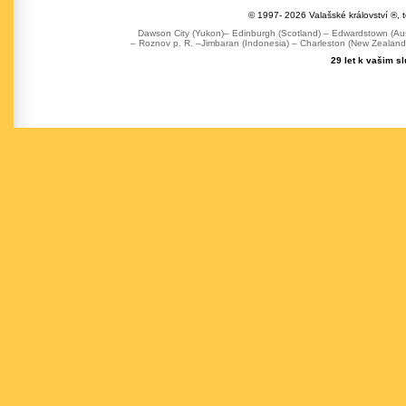
© 1997- 2026 Valašské království ®, 
Dawson City (Yukon)– Edinburgh (Scotland) – Edwardstown (Austr
– Roznov p. R. –Jimbaran (Indonesia) – Charleston (New Zealand) 
29 let k vašim s