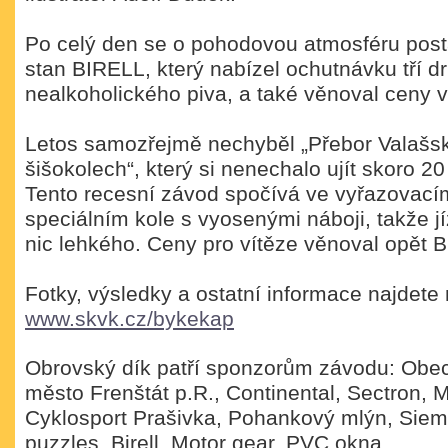
Po celý den se o pohodovou atmosféru post
stan BIRELL, který nabízel ochutnávku tří d
nealkoholického piva, a také věnoval ceny 
Letos samozřejmě nechyběl „Přebor Valašsk
šišokolech“, který si nenechalo ujít skoro 20
Tento recesní závod spočívá ve vyřazovacím
speciálním kole s vyosenými náboji, takže 
nic lehkého. Ceny pro vítěze věnoval opět Bi
Fotky, výsledky a ostatní informace najdete
www.skvk.cz/bykekap
Obrovský dík patří sponzorům závodu: Obec
město Frenštát p.R., Continental, Sectron, 
Cyklosport Prašivka, Pohankový mlýn, Siem
puzzles, Birell, Motor gear, PVC okna.