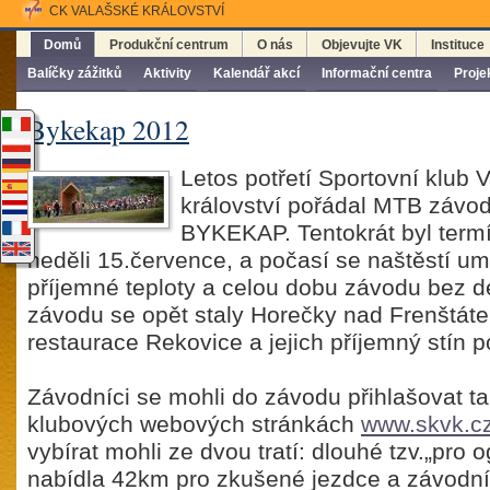
CK VALAŠSKÉ KRÁLOVSTVÍ
Domů
Produkční centrum
O nás
Objevujte VK
Instituce
Balíčky zážitků
Aktivity
Kalendář akcí
Informační centra
Proje
Bykekap 2012
Letos potřetí Sportovní klub 
království pořádal MTB závo
BYKEKAP. Tentokrát byl term
neděli 15.července, a počasí se naštěstí um
příjemné teploty a celou dobu závodu bez 
závodu se opět staly Horečky nad Frenštáte
restaurace Rekovice a jejich příjemný stín p
Závodníci se mohli do závodu přihlašovat ta
klubových webových stránkách
www.skvk.c
vybírat mohli ze dvou tratí: dlouhé tzv.„pro o
nabídla 42km pro zkušené jezdce a závodní