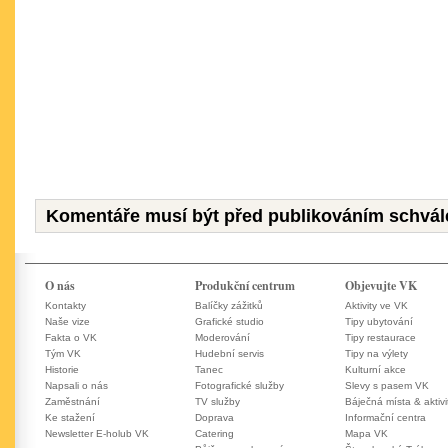
Komentáře musí být před publikováním schvál
O nás
Produkční centrum
Objevujte VK
Kontakty
Balíčky zážitků
Aktivity ve VK
Naše vize
Grafické studio
Tipy ubytování
Fakta o VK
Moderování
Tipy restaurace
Tým VK
Hudební servis
Tipy na výlety
Historie
Tanec
Kulturní akce
Napsali o nás
Fotografické služby
Slevy s pasem VK
Zaměstnání
TV služby
Báječná místa & aktivi
Ke stažení
Doprava
Informační centra
Newsletter E-holub VK
Catering
Mapa VK