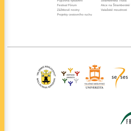
Půjčovna vybavení
Štramberská Trúba
Festival Fórum
Akce na Štramberské
Zážitkové noviny
Valašské moudrosti
Projekty cestovního ruchu