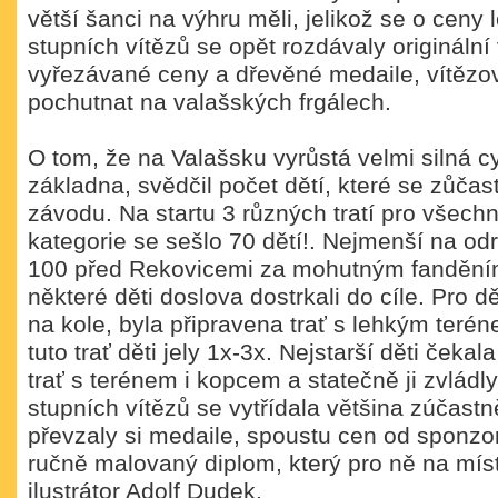
větší šanci na výhru měli, jelikož se o ceny 
stupních vítězů se opět rozdávaly originální
vyřezávané ceny a dřevěné medaile, vítězov
pochutnat na valašských frgálech.
O tom, že na Valašsku vyrůstá velmi silná cy
základna, svědčil počet dětí, které se zůčas
závodu. Na startu 3 různých tratí pro všech
kategorie se sešlo 70 dětí!. Nejmenší na od
100 před Rekovicemi za mohutným fanděním 
některé děti doslova dostrkali do cíle. Pro dě
na kole, byla připravena trať s lehkým teré
tuto trať děti jely 1x-3x. Nejstarší děti čekal
trať s terénem i kopcem a statečně ji zvládl
stupních vítězů se vytřídala většina zúčastn
převzaly si medaile, spoustu cen od sponzor
ručně malovaný diplom, který pro ně na mís
ilustrátor Adolf Dudek.