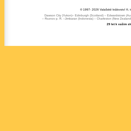
© 1997- 2026 Valašské království ®, 
Dawson City (Yukon)– Edinburgh (Scotland) – Edwardstown (Austr
– Roznov p. R. –Jimbaran (Indonesia) – Charleston (New Zealand) 
29 let k vašim s