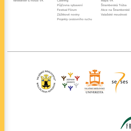
Newsletter E-holub VK
Catering
Mapa VK
Půjčovna vybavení
Štramberská Trúba
Festival Fórum
Akce na Štramberské
Zážitkové noviny
Valašské moudrosti
Projekty cestovního ruchu