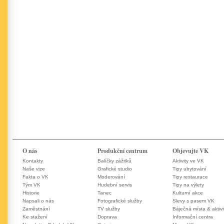
O nás
Produkční centrum
Objevujte VK
Kontakty
Balíčky zážitků
Aktivity ve VK
Naše vize
Grafické studio
Tipy ubytování
Fakta o VK
Moderování
Tipy restaurace
Tým VK
Hudební servis
Tipy na výlety
Historie
Tanec
Kulturní akce
Napsali o nás
Fotografické služby
Slevy s pasem VK
Zaměstnání
TV služby
Báječná místa & aktivi
Ke stažení
Doprava
Informační centra