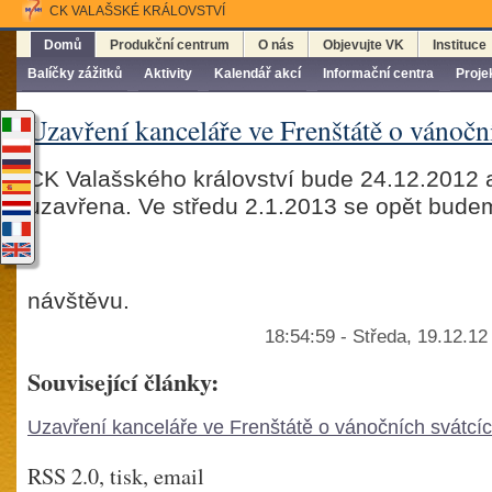
CK VALAŠSKÉ KRÁLOVSTVÍ
Domů
Produkční centrum
O nás
Objevujte VK
Instituce
Balíčky zážitků
Aktivity
Kalendář akcí
Informační centra
Proje
Uzavření kanceláře ve Frenštátě o vánočn
CK Valašského království bude 24.12.2012 
uzavřena. Ve středu 2.1.2013 se opět budem
návštěvu.
18:54:59 - Středa, 19.12.1
Související články:
Uzavření kanceláře ve Frenštátě o vánočních svátcí
RSS 2.0, tisk, email