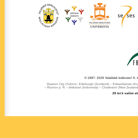
© 1997- 2026 Valašské království ®, 
Dawson City (Yukon)– Edinburgh (Scotland) – Edwardstown (Austr
– Roznov p. R. –Jimbaran (Indonesia) – Charleston (New Zealand) 
29 let k vašim s