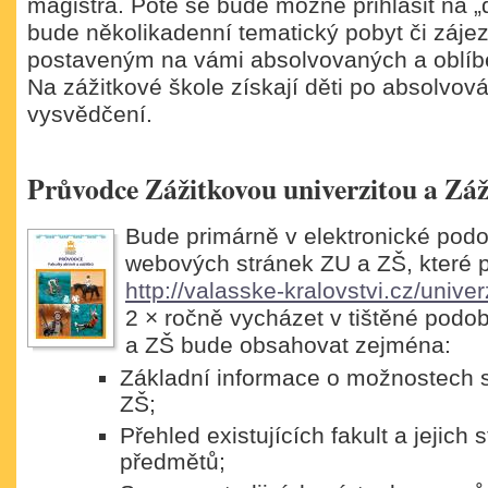
magistra. Poté se bude možné přihlásit na „
bude několikadenní tematický pobyt či záj
postaveným na vámi absolvovaných a oblíbe
Na zážitkové škole získají děti po absolvová
vysvědčení.
Průvodce Zážitkovou univerzitou a Záž
Bude primárně v elektronické pod
webových stránek ZU a ZŠ, které p
http://valasske-kralovstvi.cz/univer
2 × ročně vycházet v tištěné podo
a ZŠ bude obsahovat zejména:
Základní informace o možnostech s
ZŠ;
Přehled existujících fakult a jejich s
předmětů;