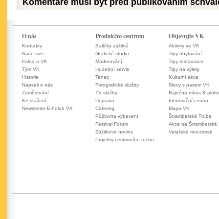
Komentáře musí být před publikováním schvál
O nás
Produkční centrum
Objevujte VK
Kontakty
Balíčky zážitků
Aktivity ve VK
Naše vize
Grafické studio
Tipy ubytování
Fakta o VK
Moderování
Tipy restaurace
Tým VK
Hudební servis
Tipy na výlety
Historie
Tanec
Kulturní akce
Napsali o nás
Fotografické služby
Slevy s pasem VK
Zaměstnání
TV služby
Báječná místa & aktivi
Ke stažení
Doprava
Informační centra
Newsletter E-holub VK
Catering
Mapa VK
Půjčovna vybavení
Štramberská Trúba
Festival Fórum
Akce na Štramberské
Zážitkové noviny
Valašské moudrosti
Projekty cestovního ruchu