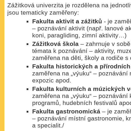
Zážitková univerzita je rozdělena na jednotli
jsou tematicky zaměřeny:
Fakulta aktivit a zážitků
- je zamě
– poznávání aktivit (např. lanové akt
koni, paragliding, zimní aktivity…)
Zážitková škola
– zahrnuje v sob
témata k poznávání – aktivity, muze
zaměřena na děti, školy a rodiče s 
Fakulta historických a přírodníc
zaměřena na „výuku“ – poznávání m
expozic apod.
Fakulta kulturních a múzických 
zaměřena na „výuku“ – poznávání k
programů, hudebních festivalů apo
Fakulta gastronomická
– je zaměř
– poznávání místní gastronomie, k
a specialit./