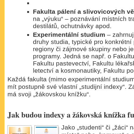
Fakulta pálení a slivovicových v
na „výuku“ – poznávání místních tr
destilátů, ochutnávky apod.
Experimentální studium
– zahrnuj
druhy studia, typické pro konkrétní
regiony či zájmové skupiny nebo j
programy. Jedná se např. o Fakultu
Fakultu pastevectví, Fakultu lékařs
letectví a kosmonautiky, Fakultu p
Každá fakulta (mimo experimentální studiu
mít postupně své vlastní „studijní indexy“. Z
má svoji „žákovskou knížku“.
Jak budou indexy a žákovská knížka f
Jako „studenti“ či „žáci“ n