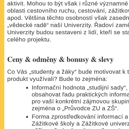
aktivit. Mohou to být však i různé významné
oblasti cestovního ruchu, cestování, zážitk
apod. Většina těchto osobností však zasedn
„vědecké radě“ naší Univerzity. Řadoví zam
Univerzity budou sestaveni z lidí, kteří se st
celého projektu.
Ceny & odměny & bonusy & slevy
Co Vás „studenty a žáky“ bude motivovat k 
produkt využívali? Bude to zejména:
Informační hodnota „studijní sady“,
obsahovat řadu praktických inform
pro vaší konkrétní zájmovou skupi
zejména o „Průvodce ZU a ZŠ“.
Forma zprostředkování informací a 
Zážitkové školy a Zážitkové univerz