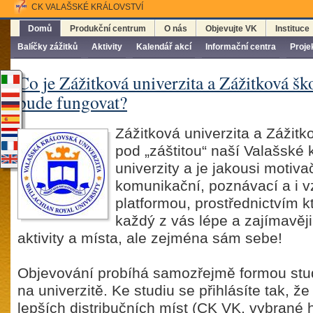
CK VALAŠSKÉ KRÁLOVSTVÍ
Domů
Produkční centrum
O nás
Objevujte VK
Instituce
Balíčky zážitků
Aktivity
Kalendář akcí
Informační centra
Proje
Co je Zážitková univerzita a Zážitková ško
bude fungovat?
Zážitková univerzita a Zážitk
pod „záštitou“ naší Valašské 
univerzity a je jakousi motiva
komunikační, poznávací a i v
platformou, prostřednictvím 
každý z vás lépe a zajímavěj
aktivity a místa, ale zejména sám sebe!
Objevování probíhá samozřejmě formou stud
na univerzitě. Ke studiu se přihlásíte tak, ž
lepších distribučních míst (CK VK, vybrané h