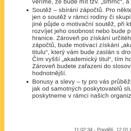
věříme, že bude mít tzv. „šmrnc“, a
Soutěž – sbírání zápočtů. Pro někt
jen o soutěž v rámci rodiny či skupi
jiné půjde o motivační soutěž, při 
rozvíjet jeho osobnost nebo bude 
hranice. Zároveň po získání určité
zápočtů, bude motivací získání „
titulu“, který vám bude zaslán s d
Čím vyšší „akademický titul“, tím h
Zároveň budete zařazeni do slosov
hodnotnější.
Bonusy a slevy – ty pro vás průbě
jak od samotných poskytovatelů sl
poskytneme v rámci našich organi
11:02:34 - Pondělí, 12.01