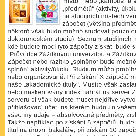
místo“ nebo „kampus“ a 
„předmětů“ (aktivity, úkol
na studijních místech vyu
zápočet (většina předmětů
některé však bude možné studovat pouze or
doktorandském studiu). Seznam studijních 
kde budete moci tyto zápočty získat, bude s
„Průvodce Zážitkovou univerzitou a Zážitkov
Zápočet nebo razítko „splněno“ bude možné
splnění aktivity/úkolu. Studium může probíha
nebo organizovaně. Při získání X zápočtů m
naše „akademické tituly“. Musíte však zaslat
nebo naskenovaný index nahrát na server 
serveru si však budete muset nejdříve vytvoř
přihlašovací účet, na kterém budou o vaše
všechny údaje – absolvované předměty, získ
Takže například po získání 5 zápočtů, bude
titul na úrovni bakaláře, při získání 10 zápočt