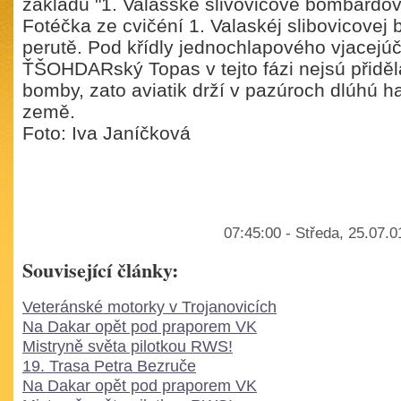
základu "1. Valašské slivovicové bombardov
Fotéčka ze cvičéní 1. Valaskéj slibovicove
perutě. Pod křídly jednochlapového vjacejúč
ŤŠOHDARský Topas v tejto fázi nejsú přiděl
bomby, zato aviatik drží v pazúroch dlúhú h
země.
Foto: Iva Janíčková
07:45:00 - Středa, 25.07.
Související články:
Veteránské motorky v Trojanovicích
Na Dakar opět pod praporem VK
Mistryně světa pilotkou RWS!
19. Trasa Petra Bezruče
Na Dakar opět pod praporem VK