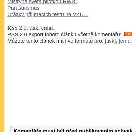
Mistryně světa pilotkou RWS!
Parašutismus
Otázky přijímacích testů na VKU...
RSS 2.0, tisk, email
RSS 2.0 export tohoto článku včetně komentářů:
Můžete tento článek mít i ve formátu pro:
[tisk]
,
[emai
Komentáře musí být před publikováním schvál