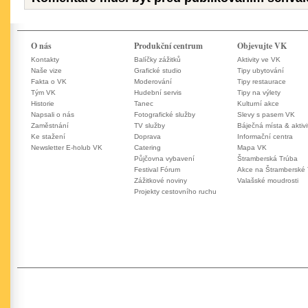
O nás
Produkční centrum
Objevujte VK
Kontakty
Balíčky zážitků
Aktivity ve VK
Naše vize
Grafické studio
Tipy ubytování
Fakta o VK
Moderování
Tipy restaurace
Tým VK
Hudební servis
Tipy na výlety
Historie
Tanec
Kulturní akce
Napsali o nás
Fotografické služby
Slevy s pasem VK
Zaměstnání
TV služby
Báječná místa & aktivi
Ke stažení
Doprava
Informační centra
Newsletter E-holub VK
Catering
Mapa VK
Půjčovna vybavení
Štramberská Trúba
Festival Fórum
Akce na Štramberské
Zážitkové noviny
Valašské moudrosti
Projekty cestovního ruchu