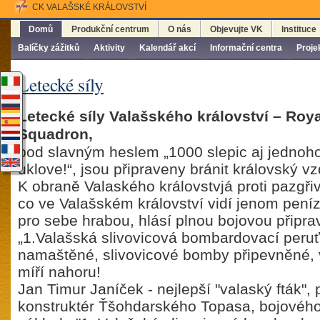
CK VALAŠSKÉ KRÁLOVSTVÍ
Domů
Produkční centrum
O nás
Objevujte VK
Instituce
Balíčky zážitků
Aktivity
Kalendář akcí
Informační centra
Proje
Letecké síly
Letecké síly Valašského království – Roy
Squadron,
pod slavným heslem „1000 slepic aj jednoho
uklove!“, jsou připraveny bránit královský v
K obraně Valaského královstvjá proti pazgř
co ve Valašském království vidí jenom peníz
pro sebe hrabou, hlásí plnou bojovou připra
„1.Valašská slivovicová bombardovací peruť“
namaštěné, slivovicové bomby připevněné,
míří nahoru!
Jan Timur Janíček - nejlepší "valaský fták", 
konstruktér Ťšohdarského Topasa, bojového 