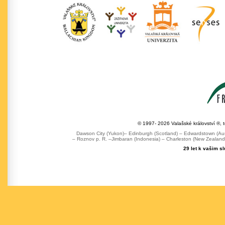
© 1997- 2026 Valašské království ®, 
Dawson City (Yukon)– Edinburgh (Scotland) – Edwardstown (Austr
– Roznov p. R. –Jimbaran (Indonesia) – Charleston (New Zealand) 
29 let k vašim s