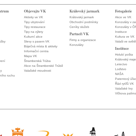
ntrum
Objevujte VK
Královský jarmark
Fotogalerie
Aktivity ve VK
Královský jarmark
Akce ve VK
Tipy ubytování
Obchodní podmínky
Konzuláty v za
Tipy restaurace
Ceníky služeb
Konzuláty v Č
Tipy na výlety
Instituce
Partneři VK
Kulturní akce
Kultura ve VK
Firmy a organizace
užby
Slevy s pasem VK
Valaši ve světě
Konzuláty
Báječná místa & aktivity
Instituce
Informační centra
Holubí pošta
Mapa VK
Královský maje
vení
Štramberská Trúba
Letectvo
Akce na Štramberské Trúbě
Loďstvo
ny
Valašské moudrosti
NAŠA
vního ruchu
Patentový úřa
Řád rytířů VK
Valašské hry
Vlčkova palírn