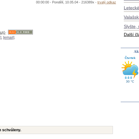
00:00:00 - Pondělí, 10.05.04 - 216389x -
trvalý odkaz
Letecké
Valašsk
Slyšte, 
tářů:
Další č
]
,
[email]
.
Akt
Čtvrtek
30 °C
m schváleny.