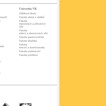
Univerzita VK
Zážitková škola
hraničí
Fakulta aktivit a zážitků
R
Fakulta
historických a přírodních
věd
Fakulta
pálení a slivovicových věd
Fakulta gastronomická
Fakulta lékařská
Fakulta
stát
letectví a kosmonautiky
Fakulta pastevectví
Fakulta pohřební
d
a