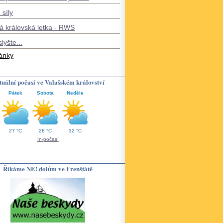
 síly
á královská letka - RWS
slyšte...
lánky
uální počasí ve Valašském království
Pátek
Sobota
Neděle
27 °C
28 °C
32 °C
In-počasí
Říkáme NE! dolům ve Frenštátě