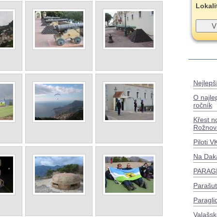
Lokali
Nejlepší
O najle
ročník
Křest n
Rožnov
Piloti 
Na Dak
PARAGL
Parašu
Paragli
Valašsk