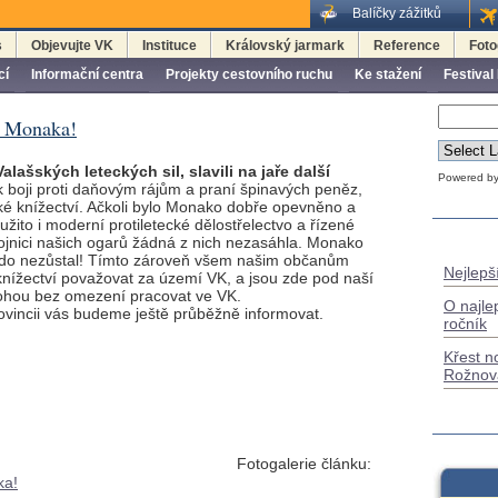
Balíčky zážitků
s
Objevujte VK
Instituce
Královský jarmark
Reference
Foto
cí
Informační centra
Projekty cestovního ruchu
Ke stažení
Festival
r Monaka!
lašských leteckých sil, slavili na jaře další
Powered b
k boji proti daňovým rájům a praní špinavých peněz,
é knížectví. Ačkoli bylo Monako dobře opevněno a
žito i moderní protiletecké dělostřelectvo a řízené
rojnici našich ogarů žádná z nich nezasáhla. Monako
ikdo nezůstal! Tímto zároveň všem našim občanům
Nejlepší
ížectví považovat za území VK, a jsou zde pod naší
hou bez omezení pracovat ve VK.
O najle
rovincii vás budeme ještě průběžně informovat.
ročník
Křest n
Rožnov
Fotogalerie článku:
ka!