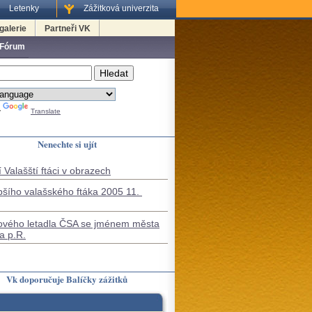
Letenky
Zážitková univerzita
galerie
Partneři VK
 Fórum
y
Translate
Nenechte si ujít
 Valašští ftáci v obrazech
pšího valašského ftáka 2005 11.
ového letadla ČSA se jménem města
a p.R.
Vk doporučuje Balíčky zážitků