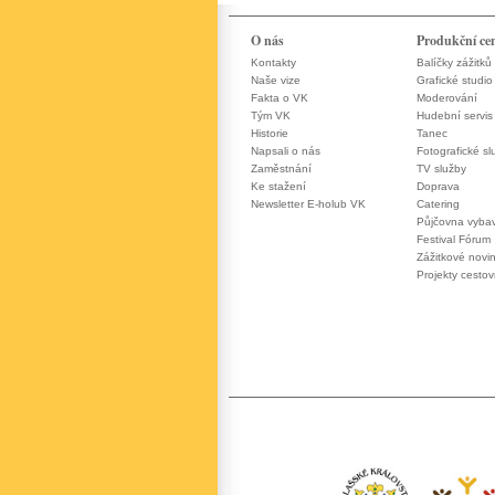
O nás
Produkční ce
Kontakty
Balíčky zážitků
Naše vize
Grafické studio
Fakta o VK
Moderování
Tým VK
Hudební servis
Historie
Tanec
Napsali o nás
Fotografické sl
Zaměstnání
TV služby
Ke stažení
Doprava
Newsletter E-holub VK
Catering
Půjčovna vyba
Festival Fórum
Zážitkové novi
Projekty cesto