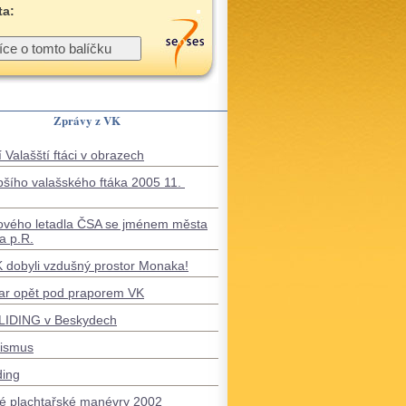
ta:
Zprávy z VK
 Valašští ftáci v obrazech
pšího valašského ftáka 2005 11.
ového letadla ČSA se jménem města
a p.R.
VK dobyli vzdušný prostor Monaka!
ar opět pod praporem VK
IDING v Beskydech
tismus
ding
é plachtařské manévry 2002