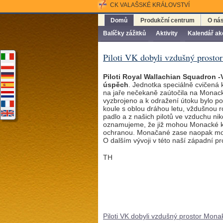
CK VALAŠSKÉ KRÁLOVSTVÍ
Domů
Produkční centrum
O ná
Balíčky zážitků
Aktivity
Kalendář ak
Piloti VK dobyli vzdušný prosto
Piloti Royal Wallachian Squadron -Va
úspěch
. Jednotka speciálně cvičená 
na jaře nečekaně zaútočila na Monack
vyzbrojeno a k odražení útoku bylo pou
koule s oblou dráhou letu, vždušnou 
padlo a z našich pilotů ve vzduchu n
oznamujeme, že již mohou Monacké kn
ochranou. Monačané zase naopak mo
O dalším vývoji v této naší západní p
TH
Piloti VK dobyli vzdušný prostor Mona