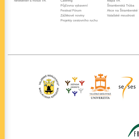
Newsletter E-holub VK
Catering
Mapa VK
Půjčovna vybavení
Štramberská Trúba
Festival Fórum
Akce na Štramberské
Zážitkové noviny
Valašské moudrosti
Projekty cestovního ruchu