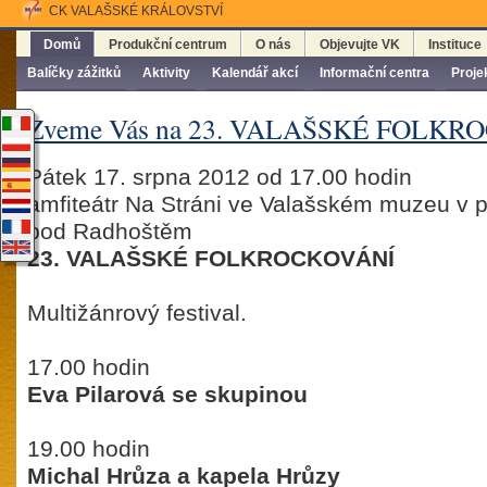
CK VALAŠSKÉ KRÁLOVSTVÍ
Domů
Produkční centrum
O nás
Objevujte VK
Instituce
Balíčky zážitků
Aktivity
Kalendář akcí
Informační centra
Proje
Zveme Vás na 23. VALAŠSKÉ FOLKR
Pátek 17. srpna 2012 od 17.00 hodin
amfiteátr Na Stráni ve Valašském muzeu v p
pod Radhoštěm
23. VALAŠSKÉ FOLKROCKOVÁNÍ
Multižánrový festival.
17.00 hodin
Eva Pilarová se skupinou
19.00 hodin
Michal Hrůza a kapela Hrůzy