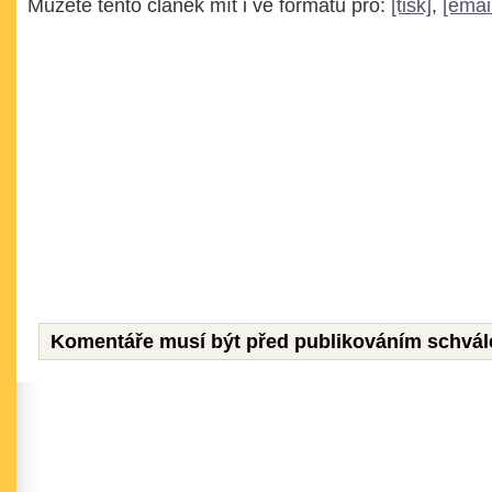
Můžete tento článek mít i ve formátu pro:
[tisk]
,
[emai
Komentáře musí být před publikováním schvál