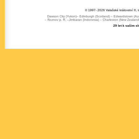
© 1997- 2026 Valašské království ®, 
Dawson City (Yukon)– Edinburgh (Scotland) – Edwardstown (Austr
– Roznov p. R. –Jimbaran (Indonesia) – Charleston (New Zealand) 
29 let k vašim s