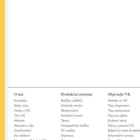
O nás
Produkční centrum
Objevujte VK
Kontakty
Balíčky zážitků
Aktivity ve VK
Naše vize
Grafické studio
Tipy ubytování
Fakta o VK
Moderování
Tipy restaurace
Tým VK
Hudební servis
Tipy na výlety
Historie
Tanec
Kulturní akce
Napsali o nás
Fotografické služby
Slevy s pasem VK
Zaměstnání
TV služby
Báječná místa & aktivi
Ke stažení
Doprava
Informační centra