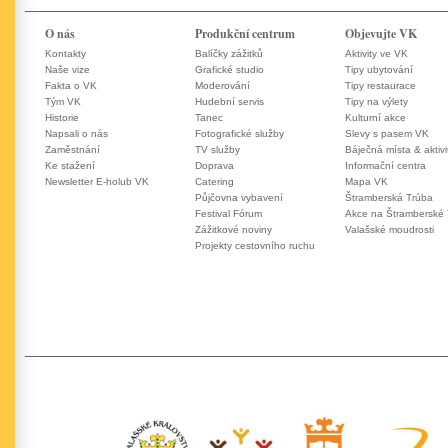
O nás
Produkční centrum
Objevujte VK
Kontakty
Balíčky zážitků
Aktivity ve VK
Naše vize
Grafické studio
Tipy ubytování
Fakta o VK
Moderování
Tipy restaurace
Tým VK
Hudební servis
Tipy na výlety
Historie
Tanec
Kulturní akce
Napsali o nás
Fotografické služby
Slevy s pasem VK
Zaměstnání
TV služby
Báječná místa & aktivi
Ke stažení
Doprava
Informační centra
Newsletter E-holub VK
Catering
Mapa VK
Půjčovna vybavení
Štramberská Trúba
Festival Fórum
Akce na Štramberské
Zážitkové noviny
Valašské moudrosti
Projekty cestovního ruchu