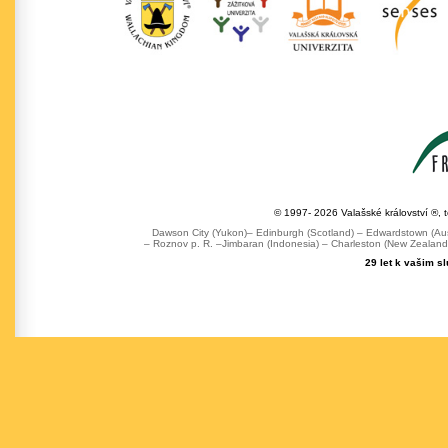
© 1997- 2026 Valašské království ®, 
Dawson City (Yukon)– Edinburgh (Scotland) – Edwardstown (Austr
– Roznov p. R. –Jimbaran (Indonesia) – Charleston (New Zealand) 
29 let k vašim s