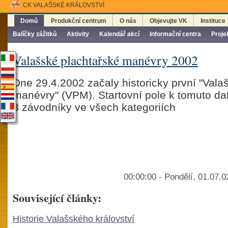
CK VALAŠSKÉ KRÁLOVSTVÍ
Domů
Produkční centrum
O nás
Objevujte VK
Instituce
Balíčky zážitků
Aktivity
Kalendář akcí
Informační centra
Proje
Valašské plachtařské manévry 2002
Dne 29.4.2002 začaly historicky první "Vala
manévry" (VPM). Startovní pole k tomuto da
3 závodníky ve všech kategoriích
00:00:00 - Pondělí, 01.07.
Související články:
Historie Valašského království