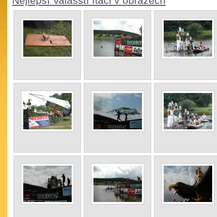
Nejlepší Valašští ftáci v obrazech