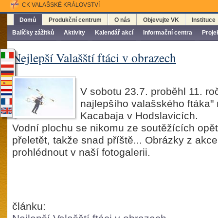
CK VALAŠSKÉ KRÁLOVSTVÍ
Domů
Produkční centrum
O nás
Objevujte VK
Instituce
Balíčky zážitků
Aktivity
Kalendář akcí
Informační centra
Proje
Nejlepší Valašští ftáci v obrazech
V sobotu 23.7. proběhl 11. ro
najlepšího valašského ftáka" 
Kacabaja v Hodslavicích.
Vodní plochu se nikomu ze soutěžících opět
přeletět, takže snad příště... Obrázky z akc
prohlédnout v naší fotogalerii.
článku: