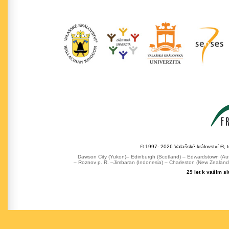
© 1997- 2026 Valašské království ®, 
Dawson City (Yukon)– Edinburgh (Scotland) – Edwardstown (Austr
– Roznov p. R. –Jimbaran (Indonesia) – Charleston (New Zealand) 
29 let k vašim s