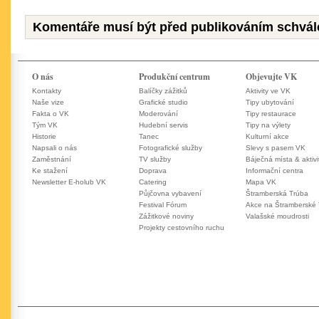
Komentáře musí být před publikováním schvál
O nás
Produkční centrum
Objevujte VK
Kontakty
Balíčky zážitků
Aktivity ve VK
Naše vize
Grafické studio
Tipy ubytování
Fakta o VK
Moderování
Tipy restaurace
Tým VK
Hudební servis
Tipy na výlety
Historie
Tanec
Kulturní akce
Napsali o nás
Fotografické služby
Slevy s pasem VK
Zaměstnání
TV služby
Báječná místa & aktivi
Ke stažení
Doprava
Informační centra
Newsletter E-holub VK
Catering
Mapa VK
Půjčovna vybavení
Štramberská Trúba
Festival Fórum
Akce na Štramberské
Zážitkové noviny
Valašské moudrosti
Projekty cestovního ruchu