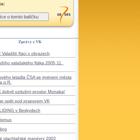
ta:
Zprávy z VK
 Valašští ftáci v obrazech
pšího valašského ftáka 2005 11.
ového letadla ČSA se jménem města
a p.R.
VK dobyli vzdušný prostor Monaka!
ar opět pod praporem VK
IDING v Beskydech
tismus
ding
é plachtařské manévry 2002