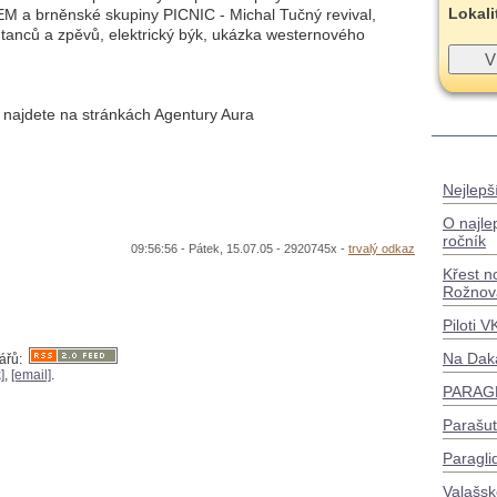
Lokali
brněnské skupiny PICNIC - Michal Tučný revival,
 tanců a zpěvů, elektrický býk, ukázka westernového
 najdete na stránkách Agentury Aura
Nejlepší
O najle
ročník
09:56:56 - Pátek, 15.07.05 - 2920745x -
trvalý odkaz
Křest n
Rožnov
Piloti 
Na Dak
tářů:
]
,
[email]
.
PARAGL
Parašu
Paragli
Valašsk