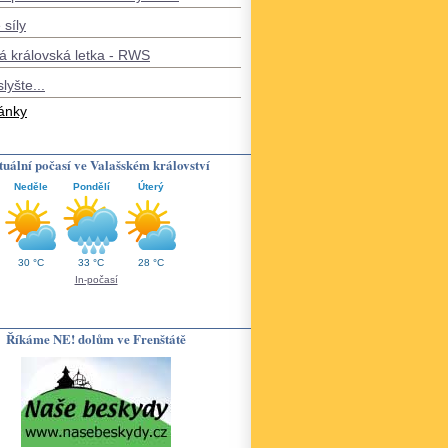
 síly
á královská letka - RWS
slyšte...
lánky
uální počasí ve Valašském království
Neděle
Pondělí
Úterý
30 °C
33 °C
28 °C
In-počasí
Říkáme NE! dolům ve Frenštátě