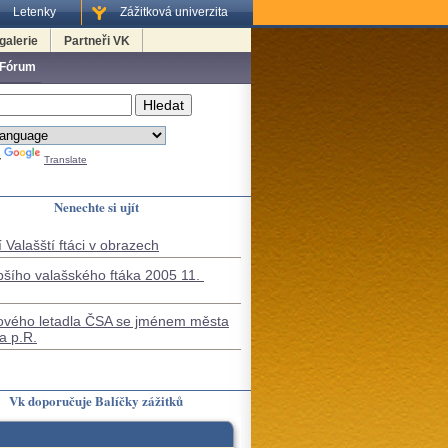
Letenky
Zážitková univerzita
galerie
Partneři VK
 Fórum
y
Translate
Nenechte si ujít
 Valašští ftáci v obrazech
pšího valašského ftáka 2005 11.
ového letadla ČSA se jménem města
a p.R.
Vk doporučuje Balíčky zážitků