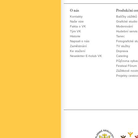
O nás
Produkční ce
Kontakty
Balíčky zážitků
Naše vize
Grafické studio
Fakta o VK
Moderování
Tým VK
Hudební servis
Historie
Tanec
Napsali o nás
Fotografické sl
Zaměstnání
TV služby
Ke stažení
Doprava
Newsletter E-holub VK
Catering
Půjčovna vyba
Festival Fórum
Zážitkové novi
Projekty cesto