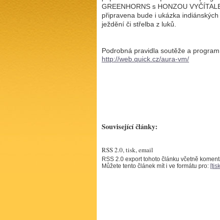
GREENHORNS s HONZOU VYČÍTALEM a 
připravena bude i ukázka indiánských
ježdění či střelba z luků.
Podrobná pravidla soutěže a program
http://web.quick.cz/aura-vm/
Související články:
RSS 2.0, tisk, email
RSS 2.0 export tohoto článku včetně komen
Můžete tento článek mít i ve formátu pro:
[tisk