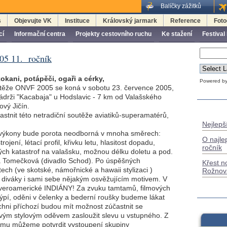
Balíčky zážitků
s
Objevujte VK
Instituce
Královský jarmark
Reference
Foto
cí
Informační centra
Projekty cestovního ruchu
Ke stažení
Festival
005 11. ročník
kokani, potápěči, ogaři a cérky,
Powered b
utěže ONVF 2005 se koná v sobotu 23. července 2005,
ádrži "Kacabaja" u Hodslavic - 7 km od Valašského
ový Jičín.
astnit této netradiční soutěže aviatiků-superamatérů,
Nejlepší
e výkony bude porota neodborná v mnoha směrech:
O najle
rojení, létací profil, křivku letu, hlasitost dopadu,
ročník
kých katastrof na valašsku, možnou délku doletu a pod.
a Tomečková (divadlo Schod). Po úspěšných
Křest n
ech (ve skotské, námořnické a hawaii stylizaci )
Rožnov
vit diváky i sami sebe nějakým osvěžujícím motivem. V
everoamerické INDIÁNY! Za zvuku tamtamů, filmových
 týpí, oděni v čelenky a bederní roušky budeme lákat
ichni příchozí budou mít možnost zúčastnit se
svým stylovým oděvem zasloužit slevu u vstupného. Z
mu můžeme potvrdit vystoupení skupiny