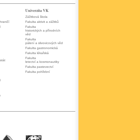
Univerzita VK
Zážitková škola
hraničí
Fakulta aktivit a zážitků
R
Fakulta
historických a přírodních
věd
Fakulta
pálení a slivovicových věd
Fakulta gastronomická
Fakulta lékařská
Fakulta
stát
letectví a kosmonautiky
Fakulta pastevectví
Fakulta pohřební
d
a