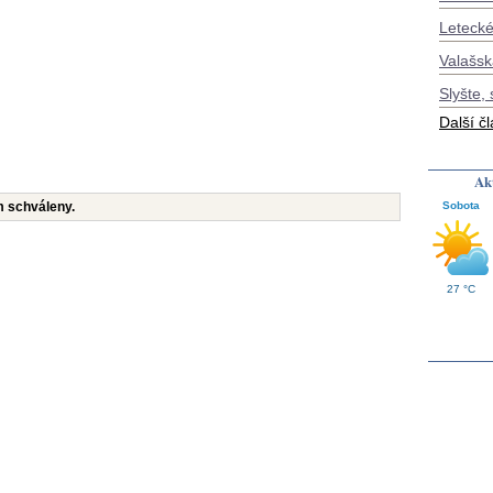
Letecké
Valašsk
Slyšte, 
Další č
Akt
Sobota
m schváleny.
27 °C