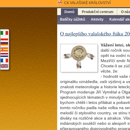
CK VALAŠSKÉ KRÁLOVSTVÍ
Domů
Produkční centrum
O ná
Balíčky zážitků
Aktivity
Kalendář ak
O najlepšího valašského ftáka 2
Vážení letci, s
další ročník so
opět na vodní n
Meziříčí směr N
Chcete-li se zúč
vězte, že:
- hodnotit vaš
originalitu vznášedla, vaši výzbroj a ust
znalosti meteorologie a historie letec
Program moderuje Jiří Vymětal a Olg
sjednocujících tématech v minulých let
bychom chtěli i letos přilákat a poba
tomto ročníku padla naše volba na s
melodií či stylového country, ve stínu
diváky na rozličné akce a atrakce. Vš
indiánských soutěží nebo si alespoň 
připravovaného doprovodného progra