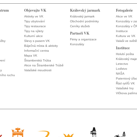
ntrum
Objevujte VK
Královský jarmark
Fotogalerie
Aktivity ve VK
Královský jarmark
Akce ve VK
Tipy ubytování
Obchodní podmínky
Konzuláty v za
Tipy restaurace
Ceníky služeb
Konzuláty v Č
Tipy na výlety
Instituce
Partneři VK
Kulturní akce
Kultura ve VK
Firmy a organizace
užby
Slevy s pasem VK
Valaši ve světě
Konzuláty
Báječná místa & aktivity
Instituce
Informační centra
Holubí pošta
Mapa VK
Královský maje
vení
Štramberská Trúba
Letectvo
Akce na Štramberské Trúbě
Loďstvo
ny
Valašské moudrosti
NAŠA
vního ruchu
Patentový úřa
Řád rytířů VK
Valašské hry
Vlčkova palírn