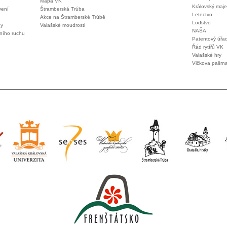
Mapa VK
Královský maje
vení
Štramberská Trúba
Letectvo
Akce na Štramberské Trúbě
Loďstvo
ny
Valašské moudrosti
NAŠA
vního ruchu
Patentový úřa
Řád rytířů VK
Valašské hry
Vlčkova palírn