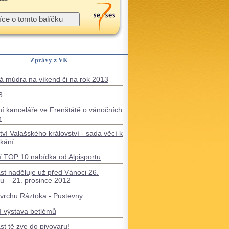
Zprávy z VK
á múdra na víkend či na rok 2013
3
í kanceláře ve Frenštátě o vánočních
h
ví Valašského království - sada věcí k
skání
 TOP 10 nabídka od Alpisportu
t naděluje už před Vánoci 26.
du – 21. prosince 2012
vrchu Ráztoka - Pustevny
 výstava betlémů
t tě zve do pivovaru!