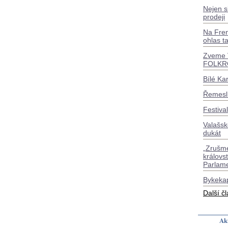
Nejen s
prodeji
Na Fren
ohlas t
Zveme 
FOLKR
Bílé Ka
Řemesl
Festiva
Valašsk
dukát
„Zrušm
královs
Parlame
Bykeka
Další č
Akt