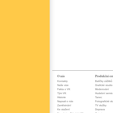
O nás
Produkční ce
Kontakty
Balíčky zážitků
Naše vize
Grafické studio
Fakta o VK
Moderování
Tým VK
Hudební servis
Historie
Tanec
Napsali o nás
Fotografické sl
Zaměstnání
TV služby
Ke stažení
Doprava