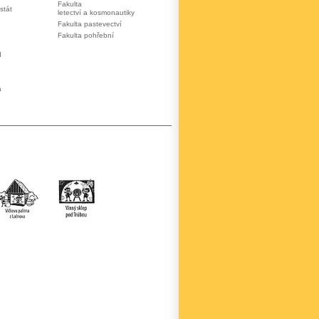
Fakulta
stát
letectví a kosmonautiky
Fakulta pastevectví
Fakulta pohřební
d
a