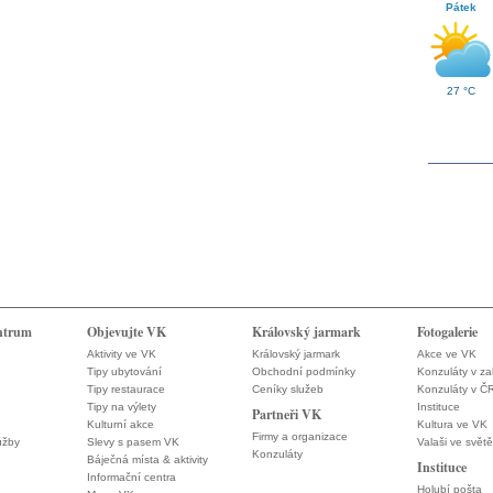
Pátek
27 °C
ntrum
Objevujte VK
Královský jarmark
Fotogalerie
Aktivity ve VK
Královský jarmark
Akce ve VK
Tipy ubytování
Obchodní podmínky
Konzuláty v za
Tipy restaurace
Ceníky služeb
Konzuláty v Č
Tipy na výlety
Instituce
Partneři VK
Kulturní akce
Kultura ve VK
Firmy a organizace
užby
Slevy s pasem VK
Valaši ve světě
Konzuláty
Báječná místa & aktivity
Instituce
Informační centra
Holubí pošta