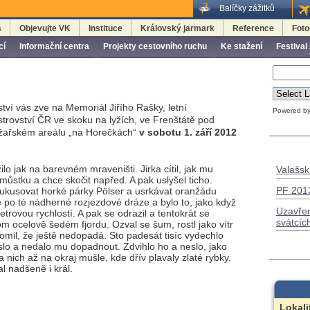
Balíčky zážitků
s
Objevujte VK
Instituce
Královský jarmark
Reference
Foto
cí
Informační centra
Projekty cestovního ruchu
Ke stažení
Festival
tví vás zve na Memoriál Jiřího Rašky, letní
Powered b
trovství ČR ve skoku na lyžích, ve Frenštátě pod
žařském areálu „na Horečkách“
v sobotu 1. září 2012
lo jak na barevném mraveništi. Jirka cítil, jak mu
Valašsk
můstku a chce skočit napřed. A pak uslyšel ticho.
PF 201
 ukusovat horké párky Pölser a usrkávat oranžádu
e po té nádherné rozjezdové dráze a bylo to, jako když
Uzavřen
etrovou rychlostí. A pak se odrazil a tentokrát se
svátcíc
 ocelově šedém fjordu. Ozval se šum, rostl jako vítr
domil, že ještě nedopadá. Sto padesát tisíc vydechlo
neslo a nedalo mu dopadnout. Zdvihlo ho a neslo, jako
na nich až na okraj mušle, kde dřív plavaly zlaté rybky.
l nadšeně i král.
Lokali