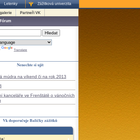
Letenky
Zážitková univerzita
galerie
Partneři VK
 Fórum
y
Translate
Nenechte si ujít
á múdra na víkend či na rok 2013
3
í kanceláře ve Frenštátě o vánočních
h
Vk doporučuje Balíčky zážitků
ta: