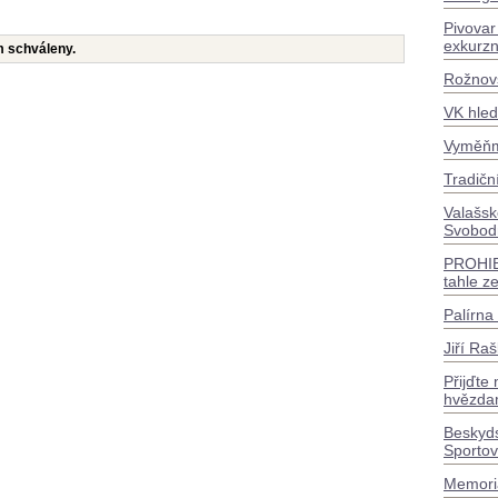
Pivovar
exkurzn
m schváleny.
Rožnovs
VK hled
Vyměňme
Tradičn
Valašsk
Svobodn
PROHI
tahle z
Palírna
Jiří Ra
Přijďte
hvězda
Beskyds
Sportov
Memoriá