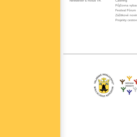
Newsletter E-holub VK
Catering
Půjčovna vyba
Festival Fórum
Zážitkové novi
Projekty cesto