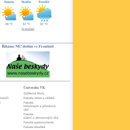
Sobota
Neděle
Pondělí
28 °C
31 °C
32 °C
In-počasí
Říkáme NE! dolům ve Frenštátě
Univerzita VK
Zážitková škola
hraničí
Fakulta aktivit a zážitků
R
Fakulta
historických a přírodních
věd
Fakulta
pálení a slivovicových věd
Fakulta gastronomická
Fakulta lékařská