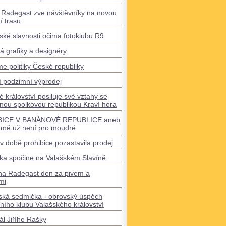
 Radegast zve návštěvníky na novou
í trasu
ké slavnosti očima fotoklubu R9
á grafiky a designéry
 politiky České republiky
í podzimní výprodej
é království posiluje své vztahy se
ou spolkovou republikou Kraví hora
BICE V BANÁNOVÉ REPUBLICE aneb
emě už není pro moudré
 v době prohibice pozastavila prodej
ška spočine na Valašském Slavíně
 na Radegast den za pivem a
mi
ká sedmička - obrovský úspěch
ního klubu Valašského království
l Jiřího Rašky