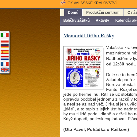
CK VALAŠSKÉ KRÁLOVSTVÍ
Domů
Produkční centrum
O ná
Balíčky zážitků
Aktivity
Kalendář ak
Memoriál Jiřího Rašky
Valašské královs
mezinárodní mis
Radhoštěm v ly
od 12:30 hod.
.
Dole se to hemži
žaludek padá z 
Norové přestali
Fantu. Rozjel s
jede po hermelínu. Řítil se už stokilom
opravdu podobal jednomu z racků v tom
a nesl se až nad věž. Jirka si jen uvě
„jééé“, a to teplo z jejich úst ho nad
by mu ti lidé podali dlaně a drželi ho 
Když dopadl, potlesk explodoval. Pláca
(Ota Pavel, Pohádka o Raškovi)