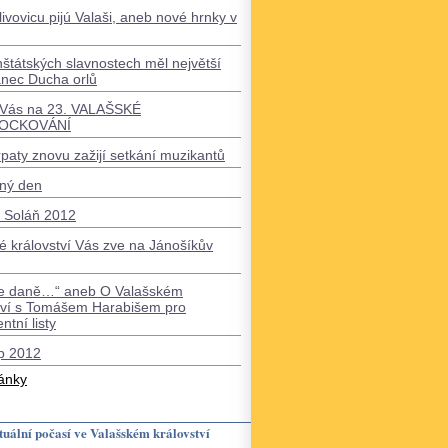
livovicu pijú Valaši, aneb nové hrnky v
štátských slavnostech měl největší
anec Ducha orlů
Vás na 23. VALAŠSKÉ
OCKOVÁNÍ
rpaty znovu zažijí setkání muzikantů
ný den
l Soláň 2012
é království Vás zve na Jánošíkův
e daně…“ aneb O Valašském
tví s Tomášem Harabišem pro
ntní listy
p 2012
lánky
uální počasí ve Valašském království