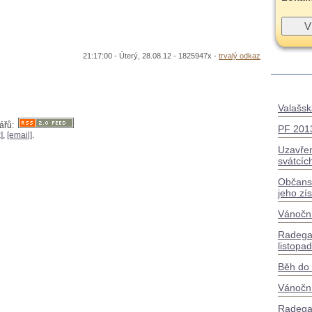
21:17:00 - Úterý, 28.08.12 - 1825947x -
trvalý odkaz
Valašsk
tářů:
PF 201
]
,
[email]
.
Uzavřen
svátcíc
Občanst
jeho zí
Vánoční
Radegas
listopa
Běh do 
Vánoční
Radegas