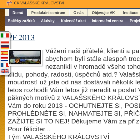
CK VALAŠSKÉ KRÁLOVSTVÍ
Domů
Produkční centrum
O nás
Objevujte VK
Instituce
Balíčky zážitků
Aktivity
Kalendář akcí
Informační centra
Proje
PF 2013
Vážení naši přátelé, klienti a par
abychom byli stále alespoň troc
nezanikli v hromadě všeho toho 
klidu, pohody, radosti, úspěchů atd.? Valašs
moudrostí už jste od nás dostávali několik l
letos rozhodli Vám letos již neradit a poslat
pěkných motivů z VALAŠSKÉHO KRÁLOVSTV
Vám do roku 2013 - OCHUTNEJTE SI, PO
PROHLÉDNĚTE SI, NAHMATEJTE SI, PŘI
ZAŽIJTE SI TO NEJ! Děkujeme Vám za příze
Pour féliciter...
Tým VALAŠSKÉHO KRÁLOVSTVÍ