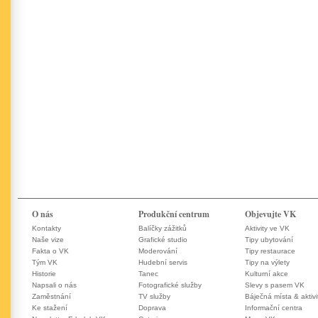
O nás
Produkční centrum
Objevujte VK
Kontakty
Balíčky zážitků
Aktivity ve VK
Naše vize
Grafické studio
Tipy ubytování
Fakta o VK
Moderování
Tipy restaurace
Tým VK
Hudební servis
Tipy na výlety
Historie
Tanec
Kulturní akce
Napsali o nás
Fotografické služby
Slevy s pasem VK
Zaměstnání
TV služby
Báječná místa & aktivi
Ke stažení
Doprava
Informační centra