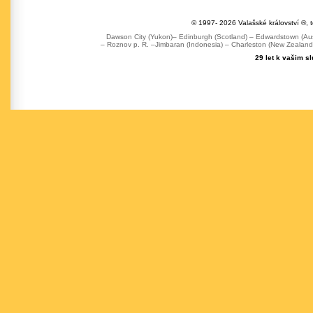
© 1997- 2026 Valašské království ®, 
Dawson City (Yukon)– Edinburgh (Scotland) – Edwardstown (Austr
– Roznov p. R. –Jimbaran (Indonesia) – Charleston (New Zealand) 
29 let k vašim s