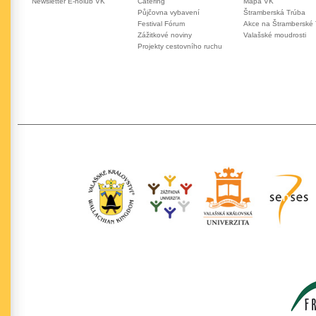
Newsletter E-holub VK
Catering
Mapa VK
Půjčovna vybavení
Štramberská Trúba
Festival Fórum
Akce na Štramberské
Zážitkové noviny
Valašské moudrosti
Projekty cestovního ruchu