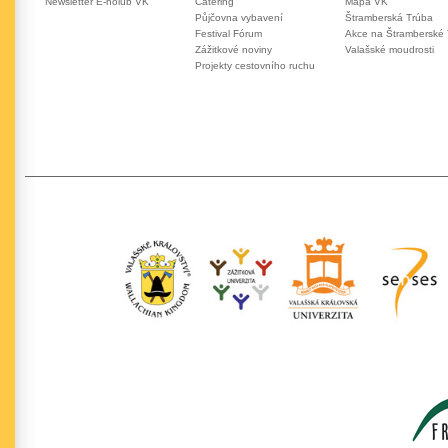
Newsletter E-holub VK
Catering
Mapa VK
Půjčovna vybavení
Štramberská Trúba
Festival Fórum
Akce na Štramberské
Zážitkové noviny
Valašské moudrosti
Projekty cestovního ruchu