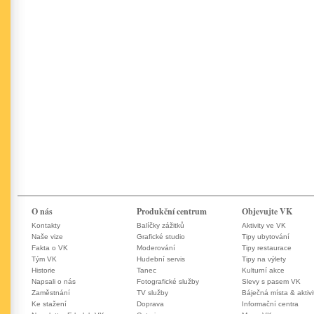
O nás
Produkční centrum
Objevujte VK
Kontakty
Balíčky zážitků
Aktivity ve VK
Naše vize
Grafické studio
Tipy ubytování
Fakta o VK
Moderování
Tipy restaurace
Tým VK
Hudební servis
Tipy na výlety
Historie
Tanec
Kulturní akce
Napsali o nás
Fotografické služby
Slevy s pasem VK
Zaměstnání
TV služby
Báječná místa & aktivi
Ke stažení
Doprava
Informační centra