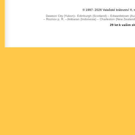
© 1997- 2026 Valašské království ®, 
Dawson City (Yukon)– Edinburgh (Scotland) – Edwardstown (Austr
– Roznov p. R. –Jimbaran (Indonesia) – Charleston (New Zealand) 
29 let k vašim s