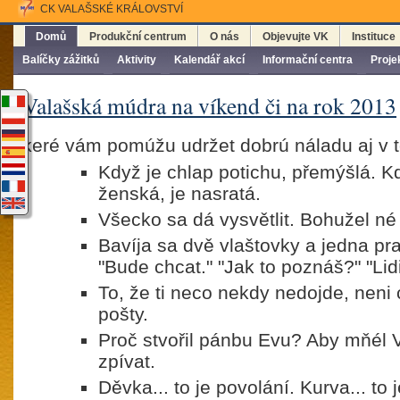
CK VALAŠSKÉ KRÁLOVSTVÍ
Domů
Produkční centrum
O nás
Objevujte VK
Instituce
Balíčky zážitků
Aktivity
Kalendář akcí
Informační centra
Proje
Valašská múdra na víkend či na rok 2013
keré vám pomúžu udržet dobrú náladu aj v 
Když je chlap potichu, přemýšlá. K
ženská, je nasratá.
Všecko sa dá vysvětlit. Bohužel n
Bavíja sa dvě vlaštovky a jedna prav
"Bude chcat." "Jak to poznáš?" "Lid
To, že ti neco nekdy nedojde, neni
pošty.
Proč stvořil pánbu Evu? Aby mňél 
zpívat.
Děvka... to je povolání. Kurva... to 