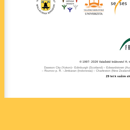
© 1997- 2026 Valašské království ®, 
Dawson City (Yukon)– Edinburgh (Scotland) – Edwardstown (Austr
– Roznov p. R. –Jimbaran (Indonesia) – Charleston (New Zealand) 
29 let k vašim s