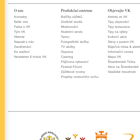
O nás
Produkční centrum
Objevujte VK
Kontakty
Balíčky zážitků
Aktivity ve VK
Naše vize
Grafické studio
Tipy ubytování
Fakta o VK
Moderování
Tipy restaurace
Tým VK
Hudební servis
Tipy na výlety
Historie
Tanec
Kulturní akce
Napsali o nás
Fotografické služby
Slevy s pasem VK
Zaměstnání
TV služby
Báječná místa & aktivi
Ke stažení
Doprava
Informační centra
Newsletter E-holub VK
Catering
Mapa VK
Půjčovna vybavení
Štramberská Trúba
Festival Fórum
Akce na Štramberské
Zážitkové noviny
Valašské moudrosti
Projekty cestovního ruchu