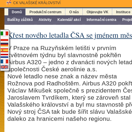
CK VALAŠSKÉ KRÁLOVSTVÍ
Domů
Produkční centrum
O nás
Objevujte VK
Instituce
Balíčky zážitků
Aktivity
Kalendář akcí
Informační centra
Proje
Křest nového letadla ČSA se jménem měs
V Praze na Ruzyňském letišti v prvním
květnovém týdnu byl slavnostně pokřtěn
Airbus A320 – jedno z dvanácti nových letad
společnosti České aerolinie a.s.
Nové letadlo nese znak a název města
Rožnova pod Radhoštěm. Airbus A320 pokřti
Václav Mikušek společně s prezidentem Čes
Jaroslavem Tvrdíkem, který se zároveň sta
Valašského království a byl mu stavnostě př
Nový stroj ČSA tak bude šířit slávu Valašské
daleko za hranicemi našeho regionu.