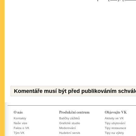
Komentáře musí být před publikováním schvál
O nás
Produkční centrum
Objevujte VK
Kontakty
Balíčky zážitků
Aktivity ve VK
Naše vize
Grafické studio
Tipy ubytování
Fakta o VK
Moderování
Tipy restaurace
Tým VK
Hudební servis
Tipy na výlety