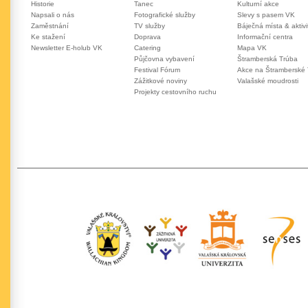
Historie
Tanec
Kulturní akce
Napsali o nás
Fotografické služby
Slevy s pasem VK
Zaměstnání
TV služby
Báječná místa & aktivi
Ke stažení
Doprava
Informační centra
Newsletter E-holub VK
Catering
Mapa VK
Půjčovna vybavení
Štramberská Trúba
Festival Fórum
Akce na Štramberské
Zážitkové noviny
Valašské moudrosti
Projekty cestovního ruchu