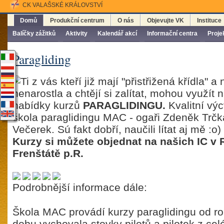
CK VALAŠSKÉ KRÁLOVSTVÍ
Domů
Produkční centrum
O nás
Objevujte VK
Instituce
Balíčky zážitků
Aktivity
Kalendář akcí
Informační centra
Proje
Paragliding
Ti z vás kteří již mají "přistřižená křídla" 
nenarostla a chtějí si zalítat, mohou využít 
nabídky kurzů
PARAGLIDINGU.
Kvalitní výc
škola paraglidingu MAC - ogaři Zdeněk Trčk
Večerek. Sú fakt dobří, naučili lítat aj mě :o)
Kurzy si můžete objednat na našich IC v
Frenštátě p.R.
Podrobnější informace dále:
Škola MAC provádí kurzy paraglidingu od ro