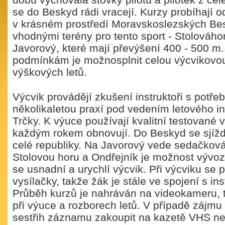
dobu vychovala stovky pilotů a pilotek z celé
se do Beskyd rádi vracejí. Kurzy probíhají o
v krásném prostředí Moravskoslezských Be
vhodnými terény pro tento sport - Stolováho
Javorový, které mají převýšení 400 - 500 m.
podmínkám je možnosplnit celou výcvikovo
výškových letů.
Výcvik provádějí zkušení instruktoři s potřeb
několikaletou praxí pod vedením letového i
Trčky. K výuce používají kvalitní testované 
každým rokem obnovují. Do Beskyd se sjíždě
celé republiky. Na Javorový vede sedačková
Stolovou horu a Ondřejník je možnost vývo
se usnadní a urychlí výcvik. Při výcviku se p
vysílačky, takže žák je stále ve spojení s in
Průběh kurzů je nahráván na videokameru, 
při výuce a rozborech letů. V případě zájmu
sestřih záznamu zakoupit na kazetě VHS ne