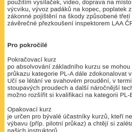
použitím vysílaček, video, doprava na místo
výcviku, vývoz padáků na kopec, poplatek z
zákonné pojištění na škody způsobené třetí
závěrečné přezkoušení inspektorem LAA Č
Pro pokročilé
Pokračovací kurz
po absolvování základního kurzu se mohou d
průkazu kategorie PL-A dále zdokonalovat v 
Učí se létání ve svahovém proudění, v term
stoupavých proudech a další náročnější tech
možno rozšířit si kvalifikaci na kategorii PL-
Opakovací kurz
je určen pro bývalé účastníky kurzů, kteří ne
výbavu (příp. pilotní průkaz) a chtějí si zal
našich instruktorů.