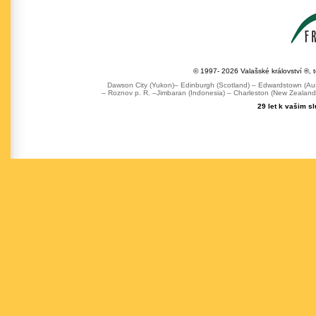
© 1997- 2026 Valašské království ®, 
Dawson City (Yukon)– Edinburgh (Scotland) – Edwardstown (Austr
– Roznov p. R. –Jimbaran (Indonesia) – Charleston (New Zealand) 
29 let k vašim s