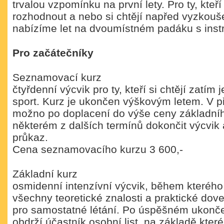
trvalou vzpomínku na první lety. Pro ty, kte
rozhodnout a nebo si chtějí napřed vyzkoušet
nabízíme let na dvoumístném padáku s inst
Pro začátečníky
Seznamovací kurz
čtyřdenní výcvik pro ty, kteří si chtějí zatím 
sport. Kurz je ukončen výškovým letem. V p
možno po doplacení do výše ceny základníh
některém z dalších termínů dokončit výcvik a
průkaz.
Cena seznamovacího kurzu 3 600,-
Základní kurz
osmidenní intenzívní výcvik, během kterého
všechny teoretické znalosti a praktické dov
pro samostatné létání. Po úspěšném ukonče
obdrží účastník osobní list, na základě kter