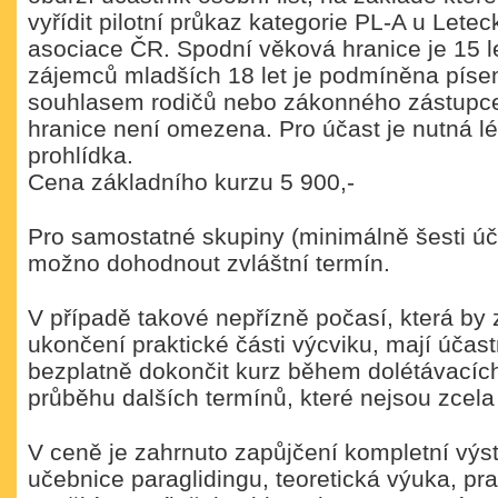
vyřídit pilotní průkaz kategorie PL-A u Lete
asociace ČR. Spodní věková hranice je 15 l
zájemců mladších 18 let je podmíněna pí
souhlasem rodičů nebo zákonného zástupce
hranice není omezena. Pro účast je nutná l
prohlídka.
Cena základního kurzu 5 900,-
Pro samostatné skupiny (minimálně šesti úč
možno dohodnout zvláštní termín.
V případě takové nepřízně počasí, která by
ukončení praktické části výcviku, mají účas
bezplatně dokončit kurz během dolétávacíc
průběhu dalších termínů, které nejsou zcel
V ceně je zahrnuto zapůjčení kompletní výstr
učebnice paraglidingu, teoretická výuka, pra