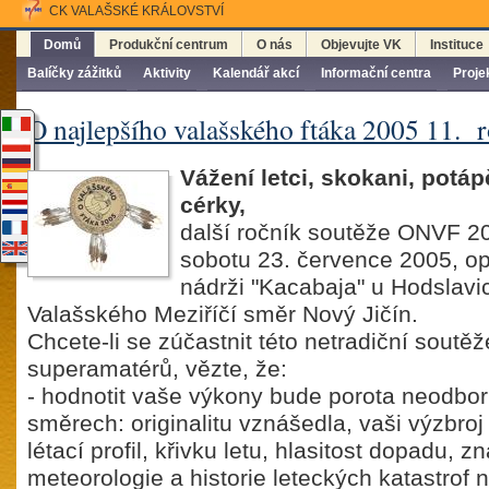
CK VALAŠSKÉ KRÁLOVSTVÍ
Domů
Produkční centrum
O nás
Objevujte VK
Instituce
Balíčky zážitků
Aktivity
Kalendář akcí
Informační centra
Proje
O najlepšího valašského ftáka 2005 11. 
Vážení letci, skokani, potáp
cérky,
další ročník soutěže ONVF 2
sobotu 23. července 2005, op
nádrži "Kacabaja" u Hodslavi
Valašského Meziříčí směr Nový Jičín.
Chcete-li se zúčastnit této netradiční soutěž
superamatérů, vězte, že:
- hodnotit vaše výkony bude porota neodbo
směrech: originalitu vznášedla, vaši výzbroj 
létací profil, křivku letu, hlasitost dopadu, zn
meteorologie a historie leteckých katastrof 