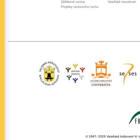
Zážitkové noviny
Valašské moudrosti
Projekty cestovního ruchu
© 1997- 2026 Valašské království ®, 