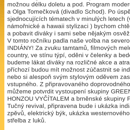
možnou délku doletu a pod. Program moderu
a Olga Tomečková (divadlo Schod). Po úsp
sjednocujících tématech v minulých letech (
námořnické a hawaii stylizaci ) bychom chtěli
a pobavit diváky i sami sebe nějakým osvěž
V tomto ročníku padla naše volba na sever
INDIÁNY! Za zvuku tamtamů, filmových melod
country, ve stínu týpí, oděni v čelenky a be
budeme lákat diváky na rozličné akce a atra
příchozí budou mít možnost zúčastnit se in
nebo si alespoň svým stylovým oděvem zasl
vstupného. Z připravovaného doprovodnéh
můžeme potvrdit vystoupení skupiny GRE
HONZOU VYČÍTALEM a brněnské skupiny PI
Tučný revival, připravena bude i ukázka ind
zpěvů, elektrický býk, ukázka westernového 
střelba z luků.