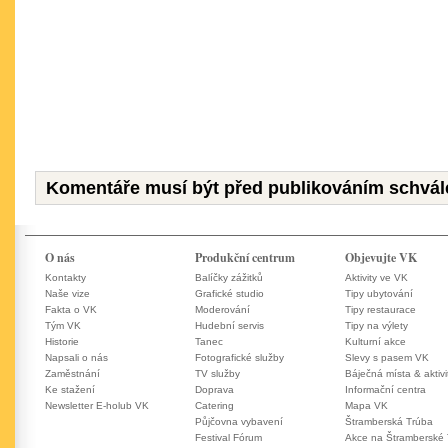
Komentáře musí být před publikováním schvál
O nás
Produkční centrum
Objevujte VK
Kontakty
Balíčky zážitků
Aktivity ve VK
Naše vize
Grafické studio
Tipy ubytování
Fakta o VK
Moderování
Tipy restaurace
Tým VK
Hudební servis
Tipy na výlety
Historie
Tanec
Kulturní akce
Napsali o nás
Fotografické služby
Slevy s pasem VK
Zaměstnání
TV služby
Báječná místa & aktivi
Ke stažení
Doprava
Informační centra
Newsletter E-holub VK
Catering
Mapa VK
Půjčovna vybavení
Štramberská Trúba
Festival Fórum
Akce na Štramberské