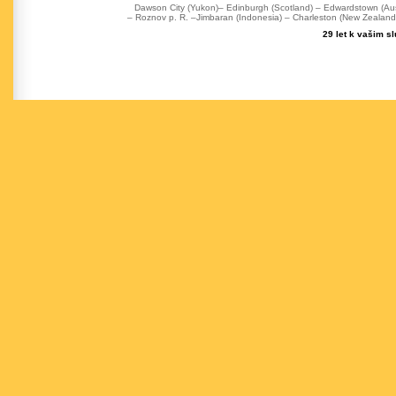
Dawson City (Yukon)– Edinburgh (Scotland) – Edwardstown (Austr
– Roznov p. R. –Jimbaran (Indonesia) – Charleston (New Zealand) 
29 let k vašim s