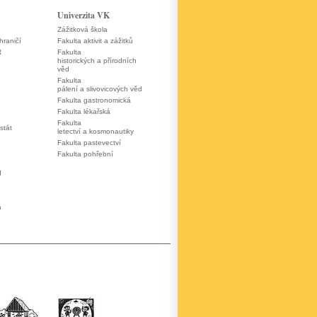
Univerzita VK
Zážitková škola
hraničí
Fakulta aktivit a zážitků
R
Fakulta
historických a přírodních
věd
Fakulta
pálení a slivovicových věd
Fakulta gastronomická
Fakulta lékařská
Fakulta
stát
letectví a kosmonautiky
Fakulta pastevectví
Fakulta pohřební
d
a