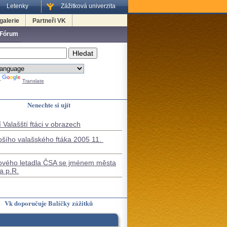
Letenky
Zážitková univerzita
galerie
Partneři VK
 Fórum
y
Translate
Nenechte si ujít
 Valašští ftáci v obrazech
pšího valašského ftáka 2005 11.
ového letadla ČSA se jménem města
a p.R.
Vk doporučuje Balíčky zážitků