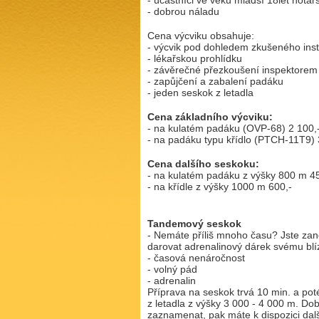
- účastníci ve věku mladší 18let not
- dobrou náladu
Cena výcviku obsahuje:
- výcvik pod dohledem zkušeného inst
- lékařskou prohlídku
- závěrečné přezkoušení inspektorem
- zapůjčení a zabalení padáku
- jeden seskok z letadla
Cena základního výcviku:
- na kulatém padáku (OVP-68) 2 100,
- na padáku typu křídlo (PTCH-11T9) 
Cena dalšího seskoku:
- na kulatém padáku z výšky 800 m 45
- na křídle z výšky 1000 m 600,-
Tandemový seskok
- Nemáte příliš mnoho času? Jste zane
darovat adrenalinový dárek svému b
- časová nenáročnost
- volný pád
- adrenalin
Příprava na seskok trvá 10 min. a po
z letadla z výšky 3 000 - 4 000 m. Dob
zaznamenat, pak máte k dispozici dal