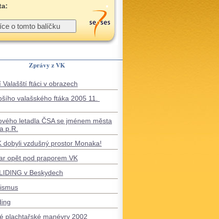
ta:
Zprávy z VK
 Valašští ftáci v obrazech
pšího valašského ftáka 2005 11.
ového letadla ČSA se jménem města
a p.R.
VK dobyli vzdušný prostor Monaka!
ar opět pod praporem VK
IDING v Beskydech
tismus
ding
é plachtařské manévry 2002