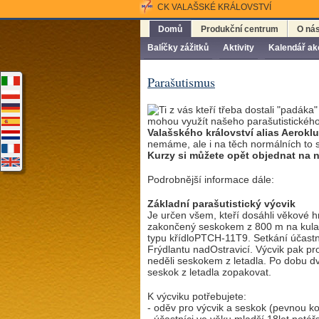
CK VALAŠSKÉ KRÁLOVSTVÍ
Domů
Produkční centrum
O ná
Balíčky zážitků
Aktivity
Kalendář ak
Parašutismus
Ti z vás kteří třeba dostali "padáka
mohou využít našeho parašutistického 
Valašského království alias Aeroklu
nemáme, ale i na těch normálních to st
Kurzy si můžete opět objednat na n
Podrobnější informace dále:
Základní parašutistický výcvik
Je určen všem, kteří dosáhli věkové h
zakončený seskokem z 800 m na kul
typu křídloPTCH-11T9. Setkání účastník
Frýdlantu nadOstravicí. Výcvik pak pro
neděli seskokem z letadla. Po dobu dvo
seskok z letadla zopakovat.
K výcviku potřebujete:
- oděv pro výcvik a seskok (pevnou k