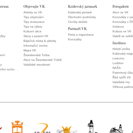
ntrum
Objevujte VK
Královský jarmark
Fotogalerie
Aktivity ve VK
Královský jarmark
Akce ve VK
Tipy ubytování
Obchodní podmínky
Konzuláty v za
Tipy restaurace
Ceníky služeb
Konzuláty v Č
Tipy na výlety
Instituce
Partneři VK
Kulturní akce
Kultura ve VK
Firmy a organizace
užby
Slevy s pasem VK
Valaši ve světě
Konzuláty
Báječná místa & aktivity
Instituce
Informační centra
Holubí pošta
Mapa VK
Královský maje
vení
Štramberská Trúba
Letectvo
Akce na Štramberské Trúbě
Loďstvo
ny
Valašské moudrosti
NAŠA
vního ruchu
Patentový úřa
Řád rytířů VK
Valašské hry
Vlčkova palírn