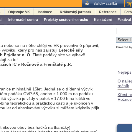
Balíčky zážitků
s
Objevujte VK
Instituce
Královský jarmark
Reference
Foto
cí
Informační centra
Projekty cestovního ruchu
Ke stažení
Festival
" a nebo se na něho chtějí ve VK preventivně připravit,
Powered b
výcviku, který pro nás zajišťují
Letecké síly
b Frýdlant n. O.
Zlaté padáky sice ve výbavě
ojí za to!
ašich IC v Rožnově a Frenštátě p.R.
Nejlepší
O najle
ročník
ranice minimálně 15let. Jedná se o třídenní výcvik
atém padáku OVP-68, anebo z 1 000 m na padáku
Křest n
ů výcviku je vždy v pátek v 17.00 h na letišti ve
Rožnov
bíhá teoretickou a praktickou částí a je ukončen v
u let od absolvování výcviku si můžete kdykoliv přijít
otníkovou obuv bez háčků na tkaničky)