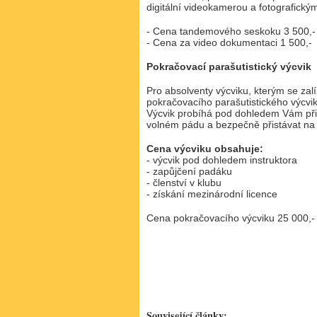
digitální videokamerou a fotografickým
- Cena tandemového seskoku 3 500,-
- Cena za video dokumentaci 1 500,-
Pokračovací parašutistický výcvik
Pro absolventy výcviku, kterým se zal
pokračovacího parašutistického výcvi
Výcvik probíhá pod dohledem Vám přidě
volném pádu a bezpečně přistávat na 
Cena výcviku obsahuje:
- výcvik pod dohledem instruktora
- zapůjčení padáku
- členství v klubu
- získání mezinárodní licence
Cena pokračovacího výcviku 25 000,-
Související články: