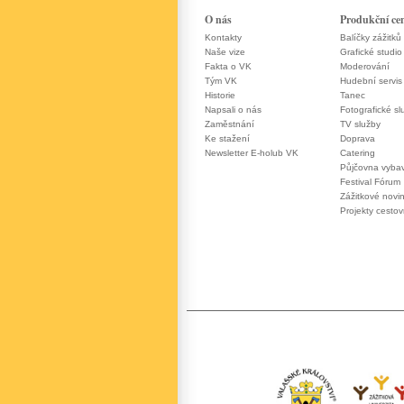
O nás
Produkční ce
Kontakty
Balíčky zážitků
Naše vize
Grafické studio
Fakta o VK
Moderování
Tým VK
Hudební servis
Historie
Tanec
Napsali o nás
Fotografické sl
Zaměstnání
TV služby
Ke stažení
Doprava
Newsletter E-holub VK
Catering
Půjčovna vyba
Festival Fórum
Zážitkové novi
Projekty cesto