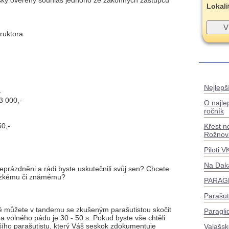
ářsky ověřený souhlas jednoho ze zákonných zástupců
Lokali
ruktora
Nejlepší
-
3 000,-
O najle
ročník
0,-
Křest n
Rožnov
Piloti 
Na Dak
prázdněni a rádi byste uskutečnili svůj sen? Chcete
lízkému či známému?
PARAGL
Parašu
té můžete v tandemu se zkušeným parašutistou skočit
Paragli
a volného pádu je 30 - 50 s. Pokud byste vše chtěli
šího parašutistu, který Váš seskok zdokumentuje
Valašsk