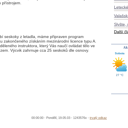
 přístrojem.
Letecké
Valašsk
Slyšte, 
Další č
íbí seskoky z letadla, máme připraven program
ku zakončeného získáním mezinárodní licence typu A.
leného instruktora, který Vás naučí ovládat tělo ve
Akt
zem. Výcvik zahrnuje cca 25 seskoků dle osnovy.
Sobota
27 °C
00:00:00 - Pondělí, 19.05.03 - 1243576x -
trvalý odkaz