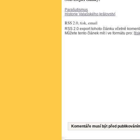
Parašutismus
Historie Valašského království
RSS 2.0, tisk, email
RSS 2.0 export tohoto článku včetně komen
Můžete tento článek mít i ve formátu pro:
[tisk
Komentáře musí být před publikování