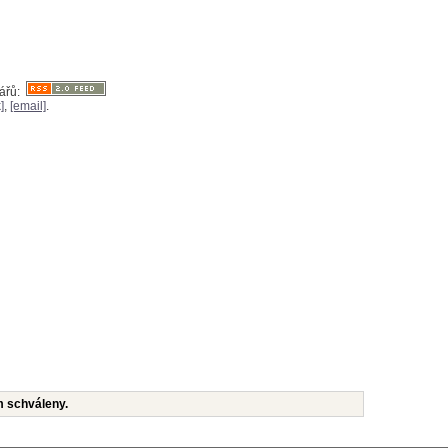
tářů:
]
,
[email]
.
m schváleny.