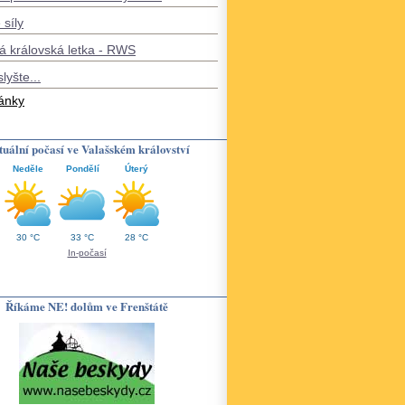
 síly
á královská letka - RWS
slyšte...
lánky
uální počasí ve Valašském království
Neděle
Pondělí
Úterý
30 °C
33 °C
28 °C
In-počasí
Říkáme NE! dolům ve Frenštátě