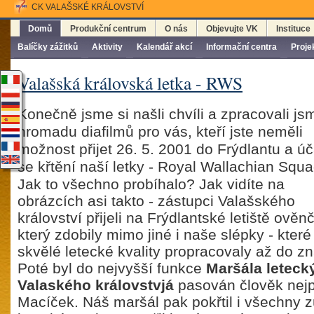
CK VALAŠSKÉ KRÁLOVSTVÍ
Domů
Produkční centrum
O nás
Objevujte VK
Instituce
Balíčky zážitků
Aktivity
Kalendář akcí
Informační centra
Proje
Valašská královská letka - RWS
Konečně jsme si našli chvíli a zpracovali js
hromadu diafilmů pro vás, kteří jste neměli
možnost přijet 26. 5. 2001 do Frýdlantu a úč
se křtění naší letky - Royal Wallachian Squa
Jak to všechno probíhalo? Jak vidíte na
obrázcích asi takto - zástupci Valašského
království přijeli na Frýdlantské letiště ov
který zdobily mimo jiné i naše slépky - které
skvělé letecké kvality propracovaly až do zn
Poté byl do nejvyšší funkce
Maršála letecký
Valaského královstvjá
pasován člověk nejpo
Macíček. Náš maršál pak pokřtil i všechny 