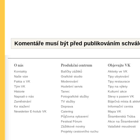
Komentáře musí být před publikováním schvál
O nás
Produkční centrum
Objevujte VK
Kontakty
Balíčky zážitků
Aktivity ve VK
Naše vize
Grafické studio
Tipy ubytování
Fakta o VK
Moderování
Tipy restaurace
Tým VK
Hudební servis
Tipy na výlety
Historie
Tanec
Kulturní akce
Napsali o nás
Fotografické služby
Slevy s pasem VK
Zaměstnání
TV služby
Báječná místa & aktivi
Ke stažení
Doprava
Informační centra
Newsletter E-holub VK
Catering
Mapa VK
Půjčovna vybavení
Štramberská Trúba
Festival Fórum
Akce na Štramberské
Zážitkové noviny
Valašské moudrosti
Projekty cestovního ruchu