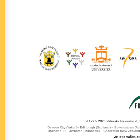
© 1997- 2026 Valašské království ®, 
Dawson City (Yukon)– Edinburgh (Scotland) – Edwardstown (Austr
– Roznov p. R. –Jimbaran (Indonesia) – Charleston (New Zealand) 
29 let k vašim s