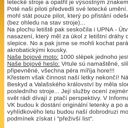
letecké stroje a opatřil je výsostným znak
Poté naši piloti předvedli své letecké uměn
mohl stát pouze pilot, který po přistání odeš
(bez ohledu na stav stroje)...
Na plochu letiště pak seskočila i UPNA - Ú
nasazení, který měl za úkol z letištní dráhy 
slepice. No a pak jsme se mohli kochat par
akrobatickými kousky.
Naše bojové moto:
1000 slépek jednoho jest
Naše bojové heslo:
Vrtule sú namaštěné, sl
připevněné, všechna péra míříja hore!!!
Křestem však činnost naší letky nekončí! 
Beskyd a Valašského království by měla slo
posledního stroje... Její služby ocení zejména
svět rádi dívají z ptačí perspektivy. V Infor
VK budou k dostání originální letenky a po 
vyhlídkového letu budou naší dobrodruzi mo
podmínek získat i "přeživší list".