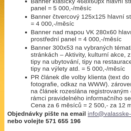
Banner klasický 468x60px hlavní st
panel = 5 000,-/měsíc
Banner čtvercový 125x125 hlavní st
= 4 000,-/měsíc
Banner nad mapou VK 280x60 hlavn
prostřední panel = 4 000,-/měsíc
Banner 300x53 na vybraných témat
stránkách – Aktivity, kulturní akce,
tipy na ubytování, tipy na restaurac
tipy na výlety atd. = 5 000,-/měsíc
PR článek dle volby klienta (text d
fotografie, odkaz na WWW). zárove
na článek rozeslána registrovaným
rámci pravidelného informačního se
Cena za 6 měsíců = 2 500,- za 12 m
Objednávky pište na email
info@valasske-
nebo volejte 571 655 196