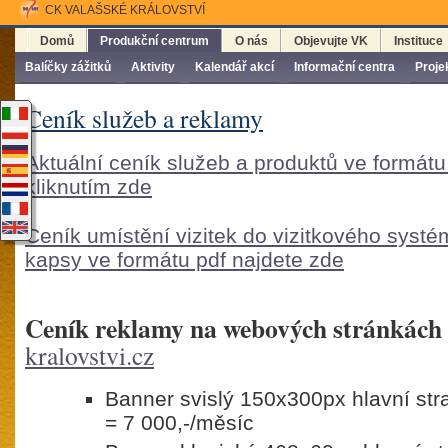
CK VALAŠSKÉ KRÁLOVSTVÍ
Domů
Produkční centrum
O nás
Objevujte VK
Instituce
Balíčky zážitků
Aktivity
Kalendář akcí
Informační centra
Proje
Ceník služeb a reklamy
Aktuální ceník služeb a produktů ve formátu
kliknutím zde
Ceník umístění vizitek do vizitkového syst
kapsy ve formátu pdf najdete zde
Ceník reklamy na webových stránkách
kralovstvi.cz
Banner svislý 150x300px hlavní str
= 7 000,-/měsíc