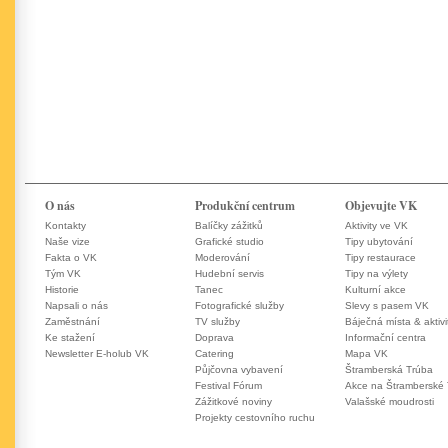
O nás
Produkční centrum
Objevujte VK
Kontakty
Balíčky zážitků
Aktivity ve VK
Naše vize
Grafické studio
Tipy ubytování
Fakta o VK
Moderování
Tipy restaurace
Tým VK
Hudební servis
Tipy na výlety
Historie
Tanec
Kulturní akce
Napsali o nás
Fotografické služby
Slevy s pasem VK
Zaměstnání
TV služby
Báječná místa & aktivi
Ke stažení
Doprava
Informační centra
Newsletter E-holub VK
Catering
Mapa VK
Půjčovna vybavení
Štramberská Trúba
Festival Fórum
Akce na Štramberské
Zážitkové noviny
Valašské moudrosti
Projekty cestovního ruchu