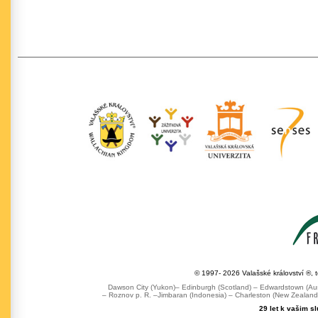
© 1997- 2026 Valašské království ®, 
Dawson City (Yukon)– Edinburgh (Scotland) – Edwardstown (Austr
– Roznov p. R. –Jimbaran (Indonesia) – Charleston (New Zealand) 
29 let k vašim s