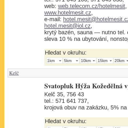
web:
web.telecom.cz/hotelmesit
,
www.hotelmesit.cz
,
e-mail:
hotel.mesit@hotelmesit.c
hotel.mesit@iol.cz
,
krytý bazén, sauna — nutno tel. o
sleva 10 % na ubytování, nonsto
Hledat v okruhu:
1km
5km
10km
15km
20km
Kelč
Svatopluk Hýža Kožedělná 
Kelč 35, 756 43
tel.: 571 641 737,
krojová obuv na zakázku, 5% na
Hledat v okruhu: