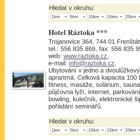
Hledat v okruhu:
1km
5km
10km
15km
20km
Hotel Ráztoka ***
Trojanovice 364, 744 01 Frenštát
tel.: 556 835 869, fax: 556 835 9
web:
www.raztoka.cz
,
e-mail:
info@raztoka.cz
,
Ubytování v jedno a dvoulůžkový
aprartmá. Celková kapacita 100 l
fitness, masáže, solárium, sauna
půjčovna lyží, internet, parkován
bowling, kulečník, elektronické š
pořádání seminářů.
Hledat v okruhu:
1km
5km
10km
15km
20km