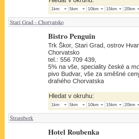
Hledat v okruhu:
1km
5km
10km
15km
20km
Stari Grad - Chorvatsko
Bistro Penguin
Trk Škor, Stari Grad, ostrov Hva
Chorvatsko
tel.: 556 709 439,
5% na vše, speciality české a m
pivo Budvar, vše za směšné cen
drahého Chorvatska
Hledat v okruhu:
1km
5km
10km
15km
20km
Štramberk
Hotel Roubenka