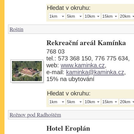
Hledat v okruhu:
1km
5km
10km
15km
20km
Roštín
Rekreační areál Kamínka
768 03
tel.: 573 368 150, 776 775 634,
web:
www.kaminka.cz
,
e-mail:
kaminka@kaminka.cz
,
15% na ubytování
Hledat v okruhu:
1km
5km
10km
15km
20km
Rožnov pod Radhoštěm
Hotel Eroplán