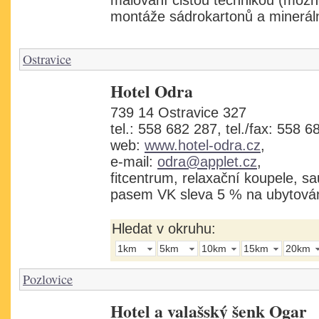
malování čistou technikou (možno
montáže sádrokartonů a minerál
Ostravice
Hotel Odra
739 14 Ostravice 327
tel.: 558 682 287, tel./fax: 558 6
web:
www.hotel-odra.cz
,
e-mail:
odra@applet.cz
,
fitcentrum, relaxační koupele, s
pasem VK sleva 5 % na ubytován
Hledat v okruhu:
1km
5km
10km
15km
20km
Pozlovice
Hotel a valašský šenk Ogar