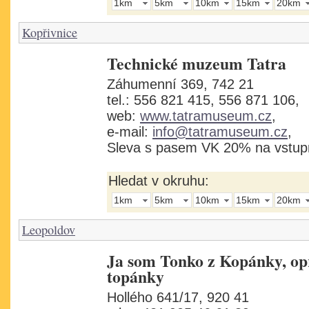
1km
5km
10km
15km
20km
Kopřivnice
Technické muzeum Tatra
Záhumenní 369, 742 21
tel.: 556 821 415, 556 871 106,
web:
www.tatramuseum.cz
,
e-mail:
info@tatramuseum.cz
,
Sleva s pasem VK 20% na vstu
Hledat v okruhu:
1km
5km
10km
15km
20km
Leopoldov
Ja som Tonko z Kopánky, o
topánky
Hollého 641/17, 920 41