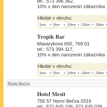
tel.: 573 396 362,
10% v den narozenin zákazníka
Hledat v okruhu:
1km
5km
10km
15km
20km
Tropik Bar
Masarykova 650, 769 01
tel.: 573 394 117,
10% v den narozenin zákazníka
Hledat v okruhu:
1km
5km
10km
15km
20km
Horní Bečva
Hotel Mesit
756 57 Horní Bečva 0316
tel.: 571 645 106, 571 645 038,