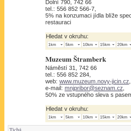
Dolní 790, 742 66
tel.: 556 852 566-7,
5% na konzumaci jídla blíže spec
restauraci
Hledat v okruhu:
1km
5km
10km
15km
20km
Muzeum Štramberk
Náměstí 31, 742 66
tel.: 556 852 284,
web:
www.muzeum.novy-jicin.cz
,
e-mail:
mnjpribor@seznam.cz
,
50% ze vstupného sleva s pase
Hledat v okruhu:
1km
5km
10km
15km
20km
Tichá