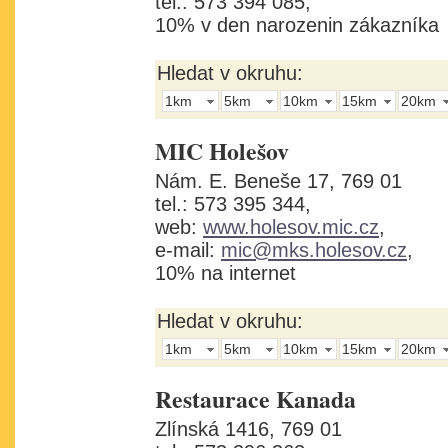
tel.: 573 394 085,
10% v den narozenin zákazníka
Hledat v okruhu:
1km
5km
10km
15km
20km
MIC Holešov
Nám. E. Beneše 17, 769 01
tel.: 573 395 344,
web:
www.holesov.mic.cz
,
e-mail:
mic@mks.holesov.cz
,
10% na internet
Hledat v okruhu:
1km
5km
10km
15km
20km
Restaurace Kanada
Zlínská 1416, 769 01