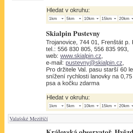
Hledat v okruhu:
1km
5km
10km
15km
20km
Skialpin Pustevny
Trojanovice, 744 01, Frenštát p. 
tel.: 556 830 805, 556 835 993,
web:
www.skialpin.cz
,
e-mail:
pustevny@skialpin.cz
,
Pro držitele Val. pasu starší 60 
snížení rychlosti lanovky na 0,75
psa a kočku zdarma
Hledat v okruhu:
1km
5km
10km
15km
20km
Valašské Meziříčí
Královská observatoř, Hvěz