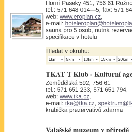
Horní Paseky 451, 756 61 Rožno
tel.: 571 648 014—5, fax: 571 6
web:
www.eroplan.cz
,
e-mail:
hoteleroplan@hoteleropla
sauna pro 5 osob, nutná rezervac
specifikace v hotelu
Hledat v okruhu:
1km
5km
10km
15km
20km
TKAT T Klub - Kulturní ag
Zemědělská 592, 756 61
tel.: 571 651 233, 571 651 794,
web:
www.tka.cz
,
e-mail:
tka@tka.cz
,
spektrum@tk
krabička prezervativů zdarma
Valašské muzeum v přírodě