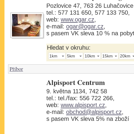
Pozlovice 47, 763 26 Luhačovice
tel.: 577 131 650, 577 133 750,
web:
www.ogar.cz
,
e-mail:
ogar@ogar.cz
,
s pasem VK sleva 10 % na poby
Hledat v okruhu:
1km
5km
10km
15km
20km
Příbor
Alpisport Centrum
9. května 1134, 742 58
tel.: tel./fax: 556 722 266,
web:
www.alpisport.cz
,
e-mail:
obchod@alpisport.cz
,
s pasem VK sleva 5% na zboží