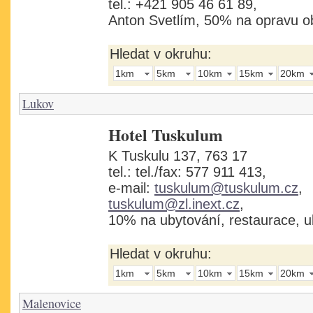
tel.: +421 905 46 61 89,
Anton Svetlím, 50% na opravu o
Hledat v okruhu:
1km
5km
10km
15km
20km
Lukov
Hotel Tuskulum
K Tuskulu 137, 763 17
tel.: tel./fax: 577 911 413,
e-mail:
tuskulum@tuskulum.cz
,
tuskulum@zl.inext.cz
,
10% na ubytování, restaurace, u
Hledat v okruhu:
1km
5km
10km
15km
20km
Malenovice