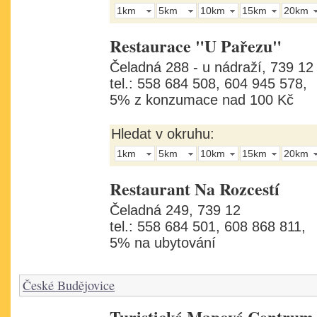
1km
5km
10km
15km
20km
Restaurace "U Pařezu"
Čeladná 288 - u nádraží, 739 12
tel.: 558 684 508, 604 945 578,
5% z konzumace nad 100 Kč
Hledat v okruhu:
1km
5km
10km
15km
20km
Restaurant Na Rozcestí
Čeladná 249, 739 12
tel.: 558 684 501, 608 868 811,
5% na ubytování
České Budějovice
Turistické Mapové Centrum 