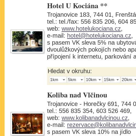
Hotel U Kociána **
Trojanovice 183, 744 01, Frenštá
tel.: tel./fax: 556 835 206, 604 8
web:
www.hotelukociana.cz
,
e-mail:
hotel@hotelukociana.cz
,
s pasem VK sleva 5% na ubytová
dvoulůžkových pokojích nebo ap
přípojení k internetu, parkování
Hledat v okruhu:
1km
5km
10km
15km
20km
Koliba nad Vlčinou
Trojanovice - Horečky 691, 744 0
tel.: 556 835 354, 603 526 469,
web:
www.kolibanadvlcinou.cz
,
e-mail:
rezervace@kolibanadvlci
s pasem VK sleva 10% na jídlo