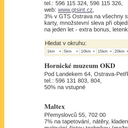
tel.: 596 115 324, 596 115 326,
web:
www.gtsint.cz
,
3% v GTS Ostrava na všechny s
karty, množstevní sleva při obje
na jeden let - extra bonus, lete
Hledat v okruhu:
1km
5km
10km
15km
20km
Hornické muzeum OKD
Pod Landekem 64, Ostrava-Petřk
tel.: 596 131 803, 804,
50% na vstupné
Maltex
Přemyslovců 55, 702 00
7% na tapetování, nátěry, kladen