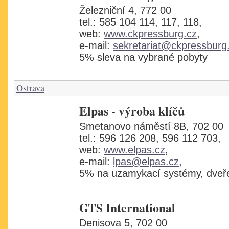
Železniční 4, 772 00
tel.: 585 104 114, 117, 118,
web:
www.ckpressburg.cz
,
e-mail:
sekretariat@ckpressburg
5% sleva na vybrané pobyty
Ostrava
Elpas - výroba klíčů
Smetanovo náměstí 8B, 702 00
tel.: 596 126 208, 596 112 703,
web:
www.elpas.cz
,
e-mail:
lpas@elpas.cz
,
5% na uzamykací systémy, dveře
GTS International
Denisova 5, 702 00