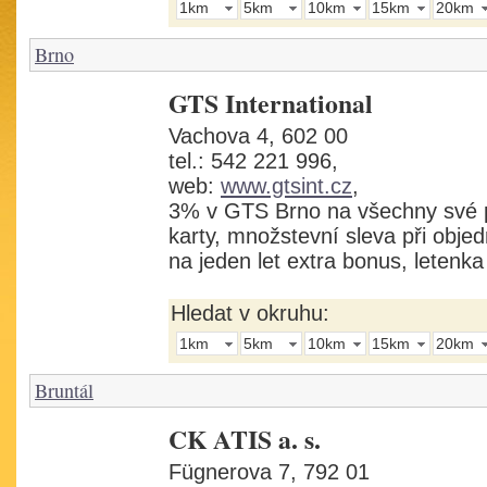
1km
5km
10km
15km
20km
Brno
GTS International
Vachova 4, 602 00
tel.: 542 221 996,
web:
www.gtsint.cz
,
3% v GTS Brno na všechny své 
karty, množstevní sleva při obje
na jeden let extra bonus, letenk
Hledat v okruhu:
1km
5km
10km
15km
20km
Bruntál
CK ATIS a. s.
Fügnerova 7, 792 01