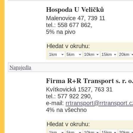
Hospoda U Veličků
Malenovice 47, 739 11
tel.: 558 677 862,
5% na pivo
Hledat v okruhu:
1km
5km
10km
15km
20km
Napajedla
Firma R+R Transport s. r. o
Kvítkovická 1527, 763 31
tel.: 577 922 290,
e-mail:
rrtransport@rrtransport.c
4% na všechno
Hledat v okruhu:
1km
5km
10km
15km
20km