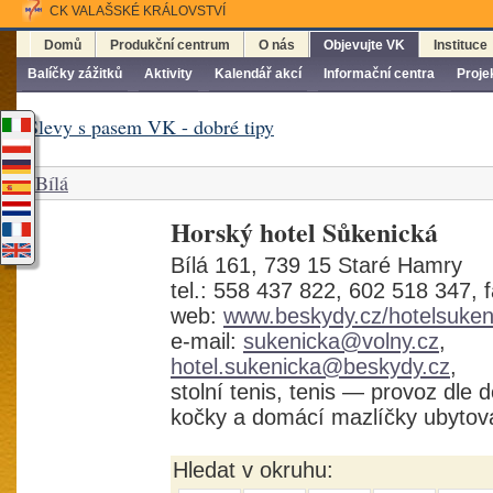
CK VALAŠSKÉ KRÁLOVSTVÍ
Domů
Produkční centrum
O nás
Objevujte VK
Instituce
Balíčky zážitků
Aktivity
Kalendář akcí
Informační centra
Proje
Slevy s pasem VK - dobré tipy
Bílá
Horský hotel Sůkenická
Bílá 161, 739 15 Staré Hamry
tel.: 558 437 822, 602 518 347, 
web:
www.beskydy.cz/hotelsuken
e-mail:
sukenicka@volny.cz
,
hotel.sukenicka@beskydy.cz
,
stolní tenis, tenis — provoz dle 
kočky a domácí mazlíčky ubytov
Hledat v okruhu: