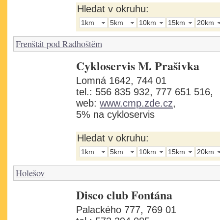
Hledat v okruhu:
1km
5km
10km
15km
20km
Frenštát pod Radhoštěm
Cykloservis M. Prašivka
Lomná 1642, 744 01
tel.: 556 835 932, 777 651 516,
web:
www.cmp.zde.cz
,
5% na cykloservis
Hledat v okruhu:
1km
5km
10km
15km
20km
Holešov
Disco club Fontána
Palackého 777, 769 01