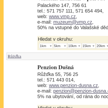
Palackého 147, 756 61
tel.: 571 757 111, 571 654 494,
web:
www.vmp.cz
,
e-mail:
muzeum@vmp.cz
,
50% na vstupné do Valašské děd
Hledat v okruhu:
1km
5km
10km
15km
20km
Růžďka
Penzion Dušná
Růžďka 55, 756 25
tel.: 571 443 014,
web:
www.penzion-dusna.cz
,
e-mail:
penzion@penzion-dusna.
5% na ubytování, od rána do noc