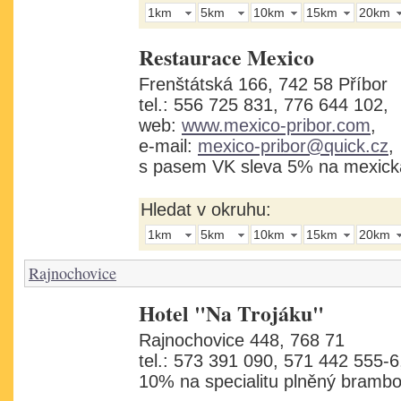
1km
5km
10km
15km
20km
Restaurace Mexico
Frenštátská 166, 742 58 Příbor
tel.: 556 725 831, 776 644 102,
web:
www.mexico-pribor.com
,
e-mail:
mexico-pribor@quick.cz
,
s pasem VK sleva 5% na mexická 
Hledat v okruhu:
1km
5km
10km
15km
20km
Rajnochovice
Hotel "Na Trojáku"
Rajnochovice 448, 768 71
tel.: 573 391 090, 571 442 555-6
10% na specialitu plněný bramb