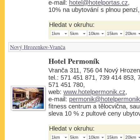
e-mail:
hotel@hotelportas.cz
,
10% na ubytování s plnou penzí
Hledat v okruhu:
1km
5km
10km
15km
20km
Nový Hrozenkov-Vranča
Hotel Permoník
Vranča 311, 756 04 Nový Hroze
tel.: 571 451 871, 739 414 853, 
571 451 780,
web:
www.hotelpermonik.cz
,
e-mail:
permonik@hotelpermonik
fitness centrum a tělocvična, s
sleva 10 % z pultové ceny ubyto
Hledat v okruhu:
1km
5km
10km
15km
20km