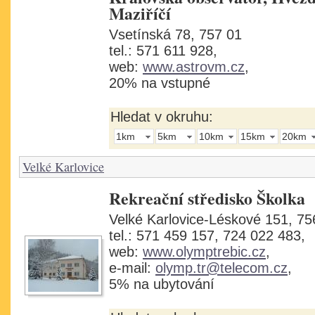
Maziříčí
Vsetínská 78, 757 01
tel.: 571 611 928,
web:
www.astrovm.cz
,
20% na vstupné
Hledat v okruhu:
1km
5km
10km
15km
20km
Velké Karlovice
Rekreační středisko Školka
Velké Karlovice-Léskové 151, 75
tel.: 571 459 157, 724 022 483,
web:
www.olymptrebic.cz
,
e-mail:
olymp.tr@telecom.cz
,
5% na ubytování