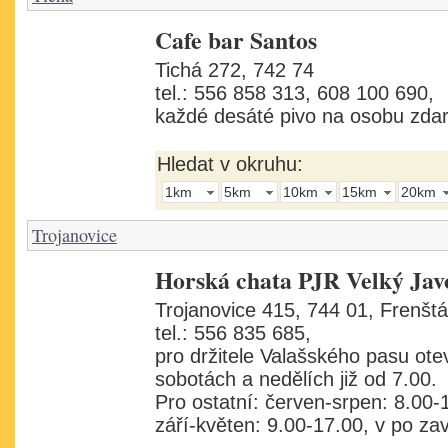
Cafe bar Santos
Tichá 272, 742 74
tel.: 556 858 313, 608 100 690,
každé desáté pivo na osobu zda
Hledat v okruhu:
1km
5km
10km
15km
20km
Trojanovice
Horská chata PJR Velký Jav
Trojanovice 415, 744 01, Frenštá
tel.: 556 835 685,
pro držitele Valašského pasu ote
sobotách a nedělích již od 7.00.
Pro ostatní: červen-srpen: 8.00-
září-květen: 9.00-17.00, v po za