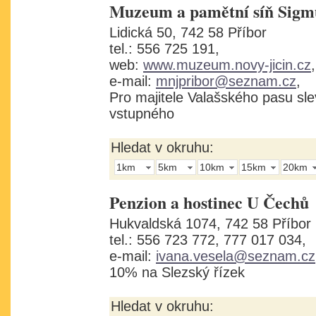
Muzeum a pamětní síň Sig
Lidická 50, 742 58 Příbor
tel.: 556 725 191,
web:
www.muzeum.novy-jicin.cz
,
e-mail:
mnjpribor@seznam.cz
,
Pro majitele Valašského pasu sl
vstupného
Hledat v okruhu:
1km
5km
10km
15km
20km
Penzion a hostinec U Čechů
Hukvaldská 1074, 742 58 Příbor
tel.: 556 723 772, 777 017 034,
e-mail:
ivana.vesela@seznam.cz
10% na Slezský řízek
Hledat v okruhu: