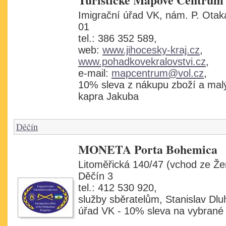
Imigrační úřad VK, nám. P. Otaka
01
tel.: 386 352 589,
web:
www.jihocesky-kraj.cz
,
www.pohadkovekralovstvi.cz
,
e-mail:
mapcentrum@vol.cz
,
10% sleva z nákupu zboží a mal
kapra Jakuba
Děčín
MONETA Porta Bohemica
Litoměřická 140/47 (vchod ze Žero
Děčín 3
tel.: 412 530 920,
služby sběratelům, Stanislav Dlu
úřad VK - 10% sleva na vybrané