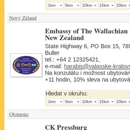
1km
5km
10km
15km
20km
Nový Zéland
Embassy of The Wallachian
New Zealand
State Highway 6, PO Box 15, 78
Buller
tel.: +64 2 12325421,
e-mail:
harabis@valasske-kralovs
Na konzulátu i možnost ubytová
+11 hodin, 10% sleva na ubytová
Hledat v okruhu:
1km
5km
10km
15km
20km
Olomouc
CK Pressburg