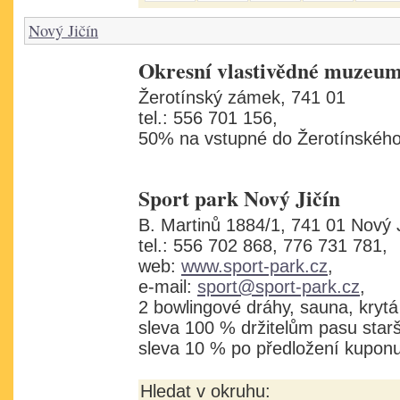
Nový Jičín
Okresní vlastivědné muzeum
Žerotínský zámek, 741 01
tel.: 556 701 156,
50% na vstupné do Žerotínskéh
Sport park Nový Jičín
B. Martinů 1884/1, 741 01 Nový 
tel.: 556 702 868, 776 731 781,
web:
www.sport-park.cz
,
e-mail:
sport@sport-park.cz
,
2 bowlingové dráhy, sauna, krytá
sleva 100 % držitelům pasu starš
sleva 10 % po předložení kupon
Hledat v okruhu: