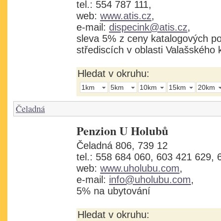
tel.: 554 787 111,
web:
www.atis.cz
,
e-mail:
dispecink@atis.cz
,
sleva 5% z ceny katalogových p
střediscích v oblasti Valašského 
Hledat v okruhu:
1km
5km
10km
15km
20km
Čeladná
Penzion U Holubů
Čeladná 806, 739 12
tel.: 558 684 060, 603 421 629, 
web:
www.uholubu.com
,
e-mail:
info@uholubu.com
,
5% na ubytování
Hledat v okruhu: