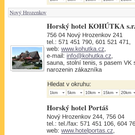
Nový Hrozenkov
Horský hotel KOHÚTKA s.r.
756 04 Nový Hrozenkov 241
tel.: 571 451 790, 601 521 471,
web:
www.kohutka.cz
,
e-mail:
info@kohutka.cz
,
sauna, stolní tenis, s pasem VK
narozenin zákazníka
Hledat v okruhu:
1km
5km
10km
15km
20km
Horský hotel Portáš
Nový Hrozenkov 244, 756 04
tel.: tel./fax: 571 451 106, 604 7
web:
www.hotelportas.cz
,