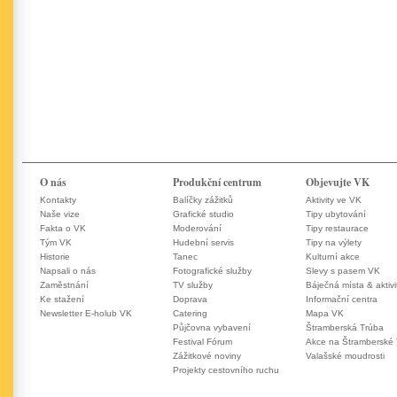
O nás
Produkční centrum
Objevujte VK
Kontakty
Balíčky zážitků
Aktivity ve VK
Naše vize
Grafické studio
Tipy ubytování
Fakta o VK
Moderování
Tipy restaurace
Tým VK
Hudební servis
Tipy na výlety
Historie
Tanec
Kulturní akce
Napsali o nás
Fotografické služby
Slevy s pasem VK
Zaměstnání
TV služby
Báječná místa & aktivi
Ke stažení
Doprava
Informační centra
Newsletter E-holub VK
Catering
Mapa VK
Půjčovna vybavení
Štramberská Trúba
Festival Fórum
Akce na Štramberské
Zážitkové noviny
Valašské moudrosti
Projekty cestovního ruchu