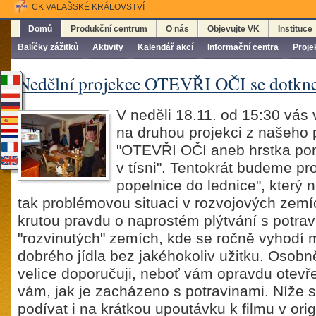
CK VALAŠSKÉ KRÁLOVSTVÍ
Domů
Produkční centrum
O nás
Objevujte VK
Instituce
Balíčky zážitků
Aktivity
Kalendář akcí
Informační centra
Proje
Nedělní projekce OTEVŘI OČI se dotkne
V neděli 18.11. od 15:30 vá
na druhou projekci z našeho 
"OTEVŘI OČI aneb hrstka po
v tísni". Tentokrát budeme pr
popelnice do lednice", který n
tak problémovou situaci v rozvojových zemí
krutou pravdu o naprostém plýtvání s potrav
"rozvinutých" zemích, kde se ročně vyhodí m
dobrého jídla bez jakéhokoliv užitku. Osobně
velice doporučuji, neboť vám opravdu otevř
vám, jak je zacházeno s potravinami. Níže 
podívat i na krátkou upoutávku k filmu v ori