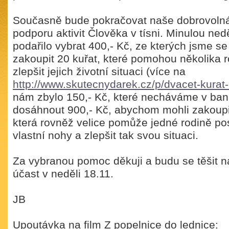
Současně bude pokračovat naše dobrovolná
podporu aktivit Člověka v tísni. Minulou ned
podařilo vybrat 400,- Kč, ze kterých jsme se
zakoupit 20 kuřat, které pomohou několika r
zlepšit jejich životní situaci (více na
http://www.skutecnydarek.cz/p/dvacet-kurat-
nám zbylo 150,- Kč, které necháváme v ban
dosáhnout 900,- Kč, abychom mohli zakoupi
která rovněž velice pomůže jedné rodině pos
vlastní nohy a zlepšit tak svou situaci.
Za vybranou pomoc děkuji a budu se těšit na
účast v neděli 18.11.
JB
Upoutávka na film Z popelnice do lednice: