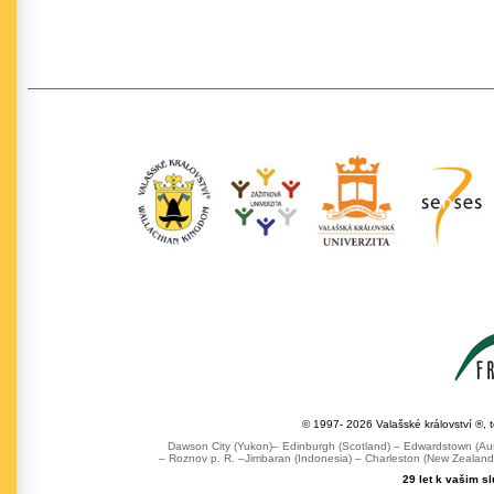
© 1997- 2026 Valašské království ®, 
Dawson City (Yukon)– Edinburgh (Scotland) – Edwardstown (Austr
– Roznov p. R. –Jimbaran (Indonesia) – Charleston (New Zealand) 
29 let k vašim s