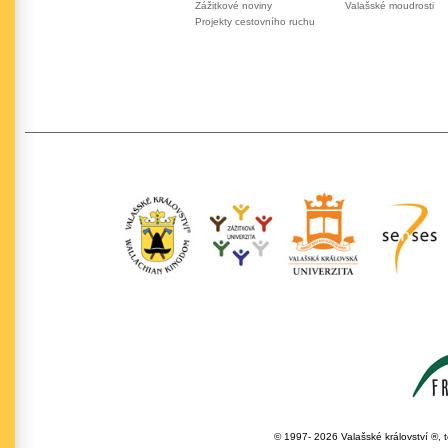
Zážitkové noviny
Valašské moudrosti
Projekty cestovního ruchu
© 1997- 2026 Valašské království ®, 