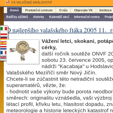
CK VALAŠSKÉ KRÁLOVSTVÍ
Domů
Produkční centrum
O nás
Objevujte VK
Instituce
Balíčky zážitků
Aktivity
Kalendář akcí
Informační centra
Proje
O najlepšího valašského ftáka 2005 11. 
Vážení letci, skokani, potáp
cérky,
další ročník soutěže ONVF 2
sobotu 23. července 2005, op
nádrži "Kacabaja" u Hodslavi
Valašského Meziříčí směr Nový Jičín.
Chcete-li se zúčastnit této netradiční soutěž
superamatérů, vězte, že:
- hodnotit vaše výkony bude porota neodbo
směrech: originalitu vznášedla, vaši výzbroj 
létací profil, křivku letu, hlasitost dopadu, zn
meteorologie a historie leteckých katastrof 