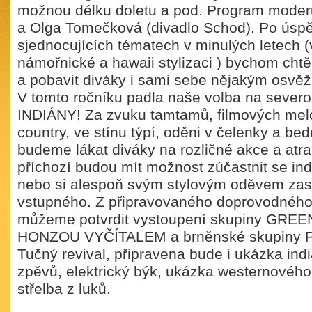
možnou délku doletu a pod. Program moderu
a Olga Tomečková (divadlo Schod). Po úsp
sjednocujících tématech v minulých letech (
námořnické a hawaii stylizaci ) bychom chtěli
a pobavit diváky i sami sebe nějakým osvěž
V tomto ročníku padla naše volba na sever
INDIÁNY! Za zvuku tamtamů, filmových melod
country, ve stínu týpí, oděni v čelenky a be
budeme lákat diváky na rozličné akce a atra
příchozí budou mít možnost zúčastnit se in
nebo si alespoň svým stylovým oděvem zasl
vstupného. Z připravovaného doprovodnéh
můžeme potvrdit vystoupení skupiny GRE
HONZOU VYČÍTALEM a brněnské skupiny PI
Tučný revival, připravena bude i ukázka ind
zpěvů, elektrický býk, ukázka westernového 
střelba z luků.