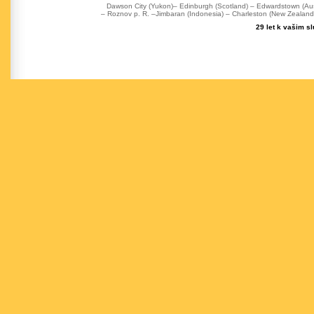
Dawson City (Yukon)– Edinburgh (Scotland) – Edwardstown (Austr
– Roznov p. R. –Jimbaran (Indonesia) – Charleston (New Zealand) 
29 let k vašim s