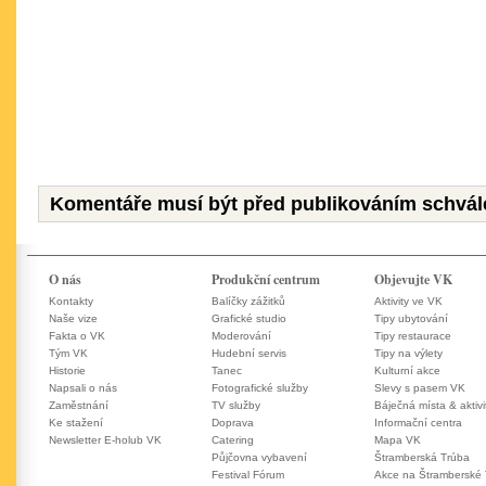
Komentáře musí být před publikováním schvál
O nás
Produkční centrum
Objevujte VK
Kontakty
Balíčky zážitků
Aktivity ve VK
Naše vize
Grafické studio
Tipy ubytování
Fakta o VK
Moderování
Tipy restaurace
Tým VK
Hudební servis
Tipy na výlety
Historie
Tanec
Kulturní akce
Napsali o nás
Fotografické služby
Slevy s pasem VK
Zaměstnání
TV služby
Báječná místa & aktivi
Ke stažení
Doprava
Informační centra
Newsletter E-holub VK
Catering
Mapa VK
Půjčovna vybavení
Štramberská Trúba
Festival Fórum
Akce na Štramberské