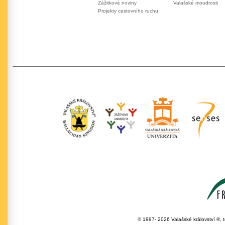
Zážitkové noviny
Valašské moudrosti
Projekty cestovního ruchu
© 1997- 2026 Valašské království ®, 