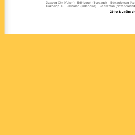
Dawson City (Yukon)– Edinburgh (Scotland) – Edwardstown (Austr
– Roznov p. R. –Jimbaran (Indonesia) – Charleston (New Zealand) 
29 let k vašim s