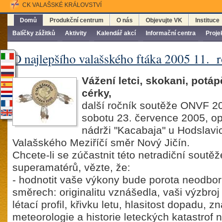
CK VALAŠSKÉ KRÁLOVSTVÍ
Domů
Produkční centrum
O nás
Objevujte VK
Instituce
Balíčky zážitků
Aktivity
Kalendář akcí
Informační centra
Proje
O najlepšího valašského ftáka 2005 11. 
Vážení letci, skokani, potáp
cérky,
další ročník soutěže ONVF 2
sobotu 23. července 2005, op
nádrži "Kacabaja" u Hodslavi
Valašského Meziříčí směr Nový Jičín.
Chcete-li se zúčastnit této netradiční soutěž
superamatérů, vězte, že:
- hodnotit vaše výkony bude porota neodbo
směrech: originalitu vznášedla, vaši výzbroj 
létací profil, křivku letu, hlasitost dopadu, zn
meteorologie a historie leteckých katastrof 