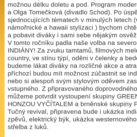
možnou délku doletu a pod. Program moderu
a Olga Tomečková (divadlo Schod). Po úsp
sjednocujících tématech v minulých letech (
námořnické a hawaii stylizaci ) bychom chtěli
a pobavit diváky i sami sebe nějakým osvěž
V tomto ročníku padla naše volba na sever
INDIÁNY! Za zvuku tamtamů, filmových melod
country, ve stínu týpí, oděni v čelenky a be
budeme lákat diváky na rozličné akce a atra
příchozí budou mít možnost zúčastnit se in
nebo si alespoň svým stylovým oděvem zasl
vstupného. Z připravovaného doprovodnéh
můžeme potvrdit vystoupení skupiny GRE
HONZOU VYČÍTALEM a brněnské skupiny PI
Tučný revival, připravena bude i ukázka ind
zpěvů, elektrický býk, ukázka westernového 
střelba z luků.