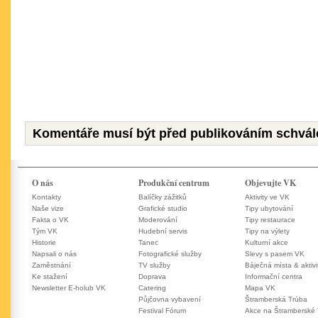
Komentáře musí být před publikováním schvál
O nás
Produkční centrum
Objevujte VK
Kontakty
Balíčky zážitků
Aktivity ve VK
Naše vize
Grafické studio
Tipy ubytování
Fakta o VK
Moderování
Tipy restaurace
Tým VK
Hudební servis
Tipy na výlety
Historie
Tanec
Kulturní akce
Napsali o nás
Fotografické služby
Slevy s pasem VK
Zaměstnání
TV služby
Báječná místa & aktivi
Ke stažení
Doprava
Informační centra
Newsletter E-holub VK
Catering
Mapa VK
Půjčovna vybavení
Štramberská Trúba
Festival Fórum
Akce na Štramberské