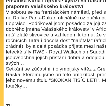
Posádka Karla Lopraise vyráží na Dakar 
praporem Valašského království
V sobotu se na frenštáckém náměstí, před
na Rallye Paris-Dakar, oficiálně rozloučila 
Lopraise. Poděkoval jsem posádce za její zá
dobrého jména Valašského království v Afric
naší zlaté slivovice a vzhledem k tomu, že 
ročnících Tatra i docela dost "nalétala" (afri
zrádné), byla celá posádka přijata mezi naše
letecké síly RWS - Royal Wallachian Squad
jsouvšechna jejich přistání dobrá a odejdou 
svých…
Setkání se zúčastnil i olympijský vítěz z Gre
Raška, kterému jsme při této příležitosti před
jeho novému titulu "SKOKAN TISÍCILETÍ". M
fotečky…