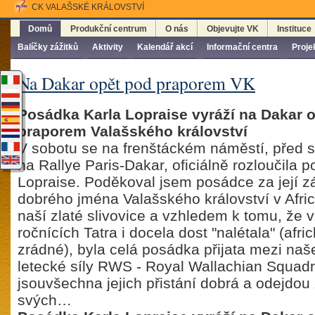
CK VALAŠSKÉ KRÁLOVSTVÍ
Domů
Produkční centrum
O nás
Objevujte VK
Instituce
Balíčky zážitků
Aktivity
Kalendář akcí
Informační centra
Proje
Na Dakar opět pod praporem VK
Posádka Karla Lopraise vyráží na Dakar 
praporem Valašského království
V sobotu se na frenštáckém náměstí, před
na Rallye Paris-Dakar, oficiálně rozloučila 
Lopraise. Poděkoval jsem posádce za její zá
dobrého jména Valašského království v Afric
naší zlaté slivovice a vzhledem k tomu, že 
ročnících Tatra i docela dost "nalétala" (afri
zrádné), byla celá posádka přijata mezi naše
letecké síly RWS - Royal Wallachian Squad
jsouvšechna jejich přistání dobrá a odejdou 
svých…