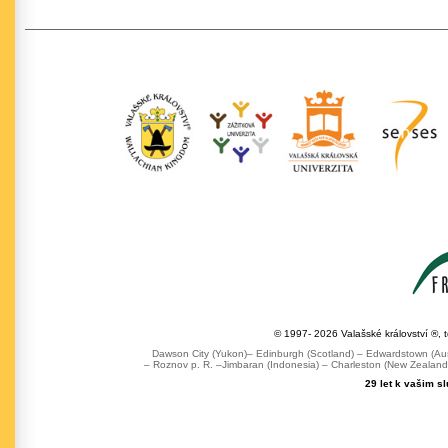
© 1997- 2026 Valašské království ®, 
Dawson City (Yukon)– Edinburgh (Scotland) – Edwardstown (Austr
– Roznov p. R. –Jimbaran (Indonesia) – Charleston (New Zealand) 
29 let k vašim s