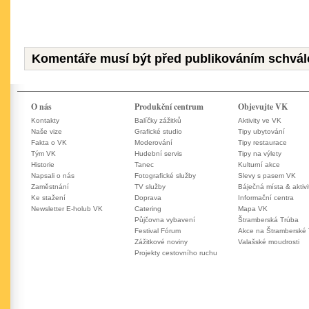
Komentáře musí být před publikováním schvál
O nás
Produkční centrum
Objevujte VK
Kontakty
Balíčky zážitků
Aktivity ve VK
Naše vize
Grafické studio
Tipy ubytování
Fakta o VK
Moderování
Tipy restaurace
Tým VK
Hudební servis
Tipy na výlety
Historie
Tanec
Kulturní akce
Napsali o nás
Fotografické služby
Slevy s pasem VK
Zaměstnání
TV služby
Báječná místa & aktivi
Ke stažení
Doprava
Informační centra
Newsletter E-holub VK
Catering
Mapa VK
Půjčovna vybavení
Štramberská Trúba
Festival Fórum
Akce na Štramberské
Zážitkové noviny
Valašské moudrosti
Projekty cestovního ruchu