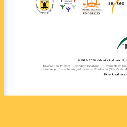
© 1997- 2026 Valašské království ®, 
Dawson City (Yukon)– Edinburgh (Scotland) – Edwardstown (Austr
– Roznov p. R. –Jimbaran (Indonesia) – Charleston (New Zealand) 
29 let k vašim s