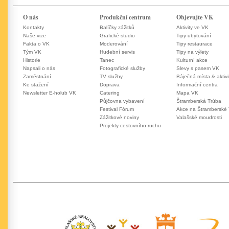
O nás
Produkční centrum
Objevujte VK
Kontakty
Balíčky zážitků
Aktivity ve VK
Naše vize
Grafické studio
Tipy ubytování
Fakta o VK
Moderování
Tipy restaurace
Tým VK
Hudební servis
Tipy na výlety
Historie
Tanec
Kulturní akce
Napsali o nás
Fotografické služby
Slevy s pasem VK
Zaměstnání
TV služby
Báječná místa & aktivi
Ke stažení
Doprava
Informační centra
Newsletter E-holub VK
Catering
Mapa VK
Půjčovna vybavení
Štramberská Trúba
Festival Fórum
Akce na Štramberské
Zážitkové noviny
Valašské moudrosti
Projekty cestovního ruchu