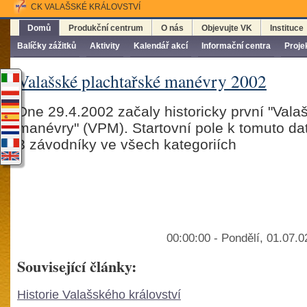
CK VALAŠSKÉ KRÁLOVSTVÍ
Domů
Produkční centrum
O nás
Objevujte VK
Instituce
Balíčky zážitků
Aktivity
Kalendář akcí
Informační centra
Proje
Valašské plachtařské manévry 2002
Dne 29.4.2002 začaly historicky první "Vala
manévry" (VPM). Startovní pole k tomuto da
3 závodníky ve všech kategoriích
00:00:00 - Pondělí, 01.07.
Související články:
Historie Valašského království